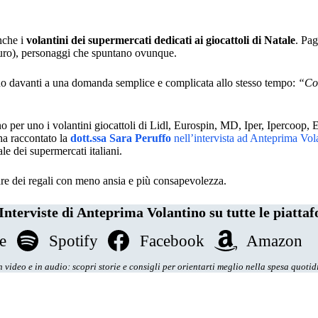
nche i
volantini dei supermercati dedicati ai giocattoli di Natale
. Pag
 euro), personaggi che spuntano ovunque.
o davanti a una domanda semplice e complicata allo stesso tempo:
“Cos
no per uno i volantini giocattoli di Lidl, Eurospin, MD, Iper, Ipercoop,
 ha raccontato la
dott.ssa Sara Peruffo
nell’intervista ad Anteprima Vola
le dei supermercati italiani.
fare dei regali con meno ansia e più consapevolezza.
Interviste di Anteprima Volantino su tutte le piatta
e
Spotify
Facebook
Amazon
 video e in audio: scopri storie e consigli per orientarti meglio nella spesa quoti