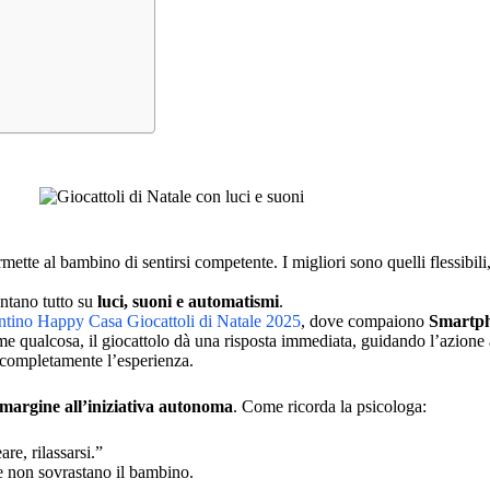
tte al bambino di sentirsi competente. I migliori sono quelli flessibi
ntano tutto su
luci, suoni e automatismi
.
ntino Happy Casa Giocattoli di Natale 2025
, dove compaiono
Smartph
eme qualcosa, il giocattolo dà una risposta immediata, guidando l’azion
o completamente l’esperienza.
margine all’iniziativa autonoma
. Come ricorda la psicologa:
re, rilassarsi.”
he non sovrastano il bambino.