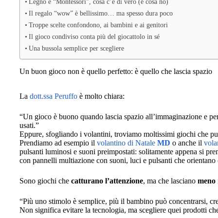
Legno e “Montessori”, cosa c’è di vero (e cosa no)
Il regalo “wow” è bellissimo… ma spesso dura poco
Troppe scelte confondono, ai bambini e ai genitori
Il gioco condiviso conta più del giocattolo in sé
Una bussola semplice per scegliere
Un buon gioco non è quello perfetto: è quello che lascia spazio
La
dott.ssa Peruffo
è molto chiara:
“Un gioco è buono quando lascia spazio all’immaginazione e perme
usati.”
Eppure, sfogliando i volantini, troviamo moltissimi giochi che pu
Prendiamo ad esempio il
volantino di Natale
MD
o anche il
vola
pulsanti luminosi e suoni preimpostati: solitamente appena si pr
con pannelli multiazione con suoni, luci e pulsanti che orientan
Sono giochi che
catturano l’attenzione
, ma che lasciano
meno 
“Più uno stimolo è semplice, più il bambino può concentrarsi, crea
Non significa evitare la tecnologia, ma scegliere quei prodotti c