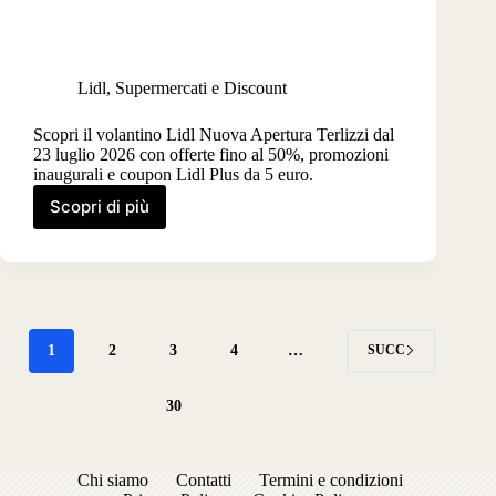
Lidl
,
Supermercati e Discount
Scopri il volantino Lidl Nuova Apertura Terlizzi dal
23 luglio 2026 con offerte fino al 50%, promozioni
inaugurali e coupon Lidl Plus da 5 euro.
Scopri di più
Volantino
Lidl
nuova
apertura
Terlizzi
dal
23
1
2
3
4
…
SUCC
luglio
2026
30
Chi siamo
Contatti
Termini e condizioni