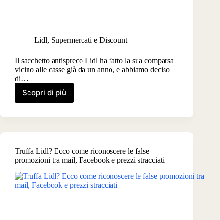
Lidl
,
Supermercati e Discount
Il sacchetto antispreco Lidl ha fatto la sua comparsa
vicino alle casse già da un anno, e abbiamo deciso
di…
Scopri di più
Sacchetto
antispreco
Lidl,
come
funziona,
il
Truffa Lidl? Ecco come riconoscere le false
prezzo
promozioni tra mail, Facebook e prezzi stracciati
e
ricette
per
ridurre
lo
spreco