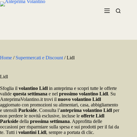
Salta
al
contenuto
Home
/
Supermercati e Discount
/
Lidl
Lidl
Sfoglia il
volantino Lidl
in anteprima e scopri tutte le offerte
valide
questa settimana
e nel
prossimo volantino Lidl
. Su
AnteprimaVolantino.it trovi il
nuovo volantino Lidl
aggiornato con promozioni su alimentari, casa, abbigliamento
e utensili
Parkside
. Consulta l’
anteprima volantino Lidl
per
non perdere le novità esclusive, incluse le
offerte Lidl
Parkside
della
prossima settimana
. Approfitta delle
occasioni per risparmiare sulla spesa e sui prodotti per il fai da
te. Tutti i
volantini Lidl
, sempre a portata di clic.