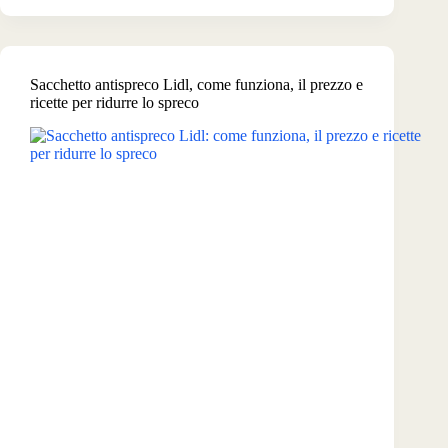
dal
30
luglio
2026
Sacchetto antispreco Lidl, come funziona, il prezzo e
ricette per ridurre lo spreco