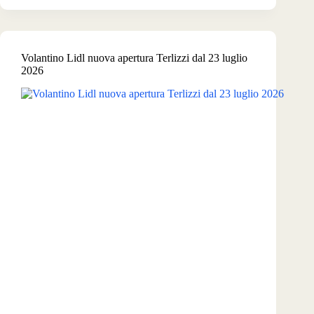
Ecco
come
riconoscere
le
Volantino Lidl nuova apertura Terlizzi dal 23 luglio
false
2026
promozioni
tra
mail,
Facebook
e
prezzi
stracciati