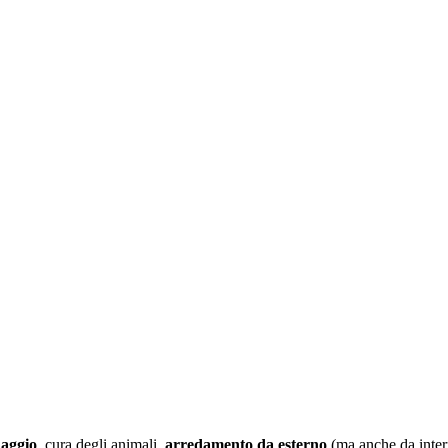
naggio
, cura degli animali,
arredamento da esterno
(ma anche da inter