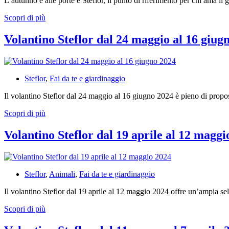
L’autunno è alle porte e Steflor, il punto di riferimento per chi ama il
Volantino
Scopri di più
Steflor
dal
Volantino Steflor dal 24 maggio al 16 giug
20
settembre
al
16
Steflor
,
Fai da te e giardinaggio
ottobre
2024
Il volantino Steflor dal 24 maggio al 16 giugno 2024 è pieno di propo
Volantino
Scopri di più
Steflor
dal
Volantino Steflor dal 19 aprile al 12 maggi
24
maggio
al
16
Steflor
,
Animali
,
Fai da te e giardinaggio
giugno
2024
Il volantino Steflor dal 19 aprile al 12 maggio 2024 offre un’ampia sel
Volantino
Scopri di più
Steflor
dal