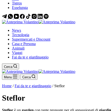
Tigros
Esselunga
News
Tecnologia
Supermercati e Discount
Casa e Persona
Animali
Viaggi
Fai da te e giardinaggio
Cerca
Menu
Cerca
Home
/
Fai da te e giardinaggio
/
Steflor
Steflor
Steflor
è un
garden
con tante proposte per gli appassionati di
giardi