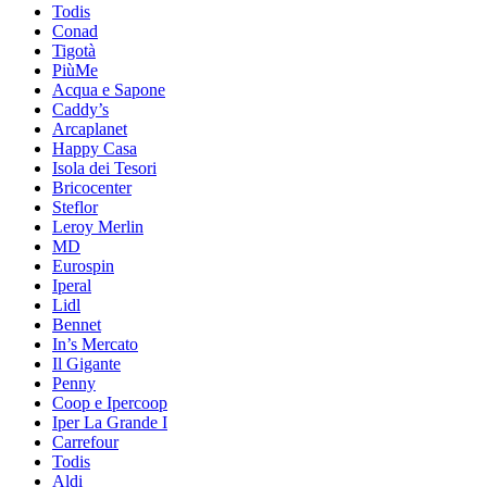
Todis
Conad
Tigotà
PiùMe
Acqua e Sapone
Caddy’s
Arcaplanet
Happy Casa
Isola dei Tesori
Bricocenter
Steflor
Leroy Merlin
MD
Eurospin
Iperal
Lidl
Bennet
In’s Mercato
Il Gigante
Penny
Coop e Ipercoop
Iper La Grande I
Carrefour
Todis
Aldi