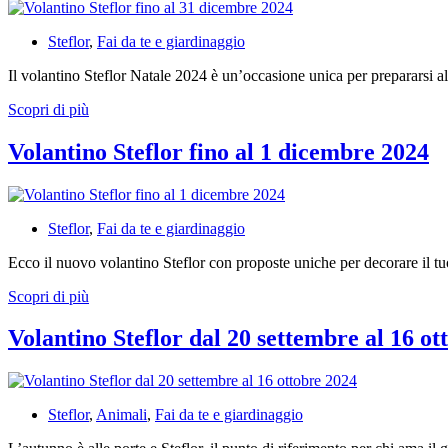
Steflor
,
Fai da te e giardinaggio
Il volantino Steflor Natale 2024 è un’occasione unica per prepararsi a
Volantino
Scopri di più
Steflor
fino
Volantino Steflor fino al 1 dicembre 2024
al
31
dicembre
2024
Steflor
,
Fai da te e giardinaggio
Ecco il nuovo volantino Steflor con proposte uniche per decorare il 
Volantino
Scopri di più
Steflor
fino
Volantino Steflor dal 20 settembre al 16 ot
al
1
dicembre
2024
Steflor
,
Animali
,
Fai da te e giardinaggio