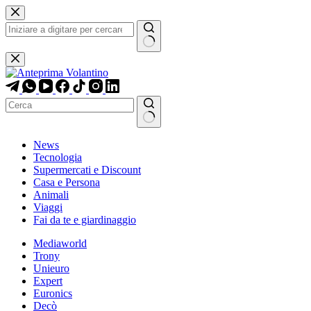
Salta
al
contenuto
Nessun
risultato
Nessun
News
risultato
Tecnologia
Supermercati e Discount
Casa e Persona
Animali
Viaggi
Fai da te e giardinaggio
Mediaworld
Trony
Unieuro
Expert
Euronics
Decò