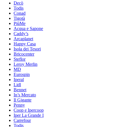
Decò
Todis
Conad
Tigotà
PiùMe
Acqua e Sapone
Caddy’s
Arcaplanet
Happy Casa
Isola dei Tesori
Bricocenter
Steflor
Leroy Merlin
MD
Eurospin
Iperal
Lidl
Bennet
In’s Mercato
Il Gigante
Penny
Coop e Ipercoop
Iper La Grande I
Carrefour
Todis