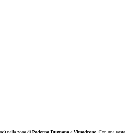
no) nella zona di
Paderno Dugnano
e
Vimodrone
. Con una vasta