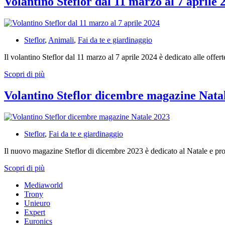
Volantino Steflor dal 11 marzo al 7 aprile 
19
aprile
al
12
Steflor
,
Animali
,
Fai da te e giardinaggio
maggio
2024
Il volantino Steflor dal 11 marzo al 7 aprile 2024 è dedicato alle offe
Volantino
Scopri di più
Steflor
dal
Volantino Steflor dicembre magazine Nata
11
marzo
al
7
Steflor
,
Fai da te e giardinaggio
aprile
2024
Il nuovo magazine Steflor di dicembre 2023 è dedicato al Natale e p
Volantino
Scopri di più
Steflor
Mediaworld
dicembre
Trony
magazine
Unieuro
Natale
Expert
2023
Euronics