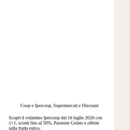
Coop e Ipercoop
,
Supermercati e Discount
Scopri il volantino Ipercoop dal 16 luglio 2026 con
1+1, sconti fino al 50%, Passione Gelato e offerte
sulla frutta estiva.