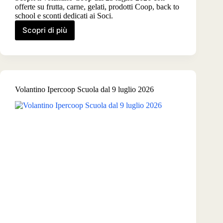
offerte su frutta, carne, gelati, prodotti Coop, back to
school e sconti dedicati ai Soci.
Scopri di più
Volantino
Coop
dal
23
luglio
2026
Volantino Ipercoop Scuola dal 9 luglio 2026