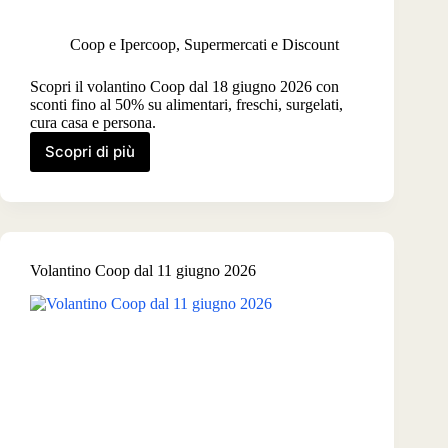
Coop e Ipercoop
,
Supermercati e Discount
Scopri il volantino Coop dal 18 giugno 2026 con
sconti fino al 50% su alimentari, freschi, surgelati,
cura casa e persona.
Scopri di più
Volantino
Coop
dal
18
giugno
2026
Volantino Coop dal 11 giugno 2026