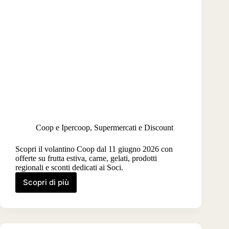
Coop e Ipercoop
,
Supermercati e Discount
Scopri il volantino Coop dal 11 giugno 2026 con
offerte su frutta estiva, carne, gelati, prodotti
regionali e sconti dedicati ai Soci.
Scopri di più
Volantino
Coop
dal
11
giugno