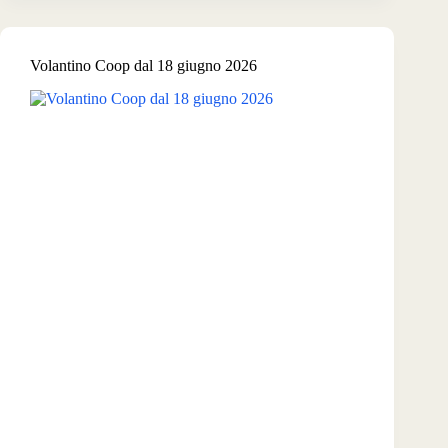
18
giugno
2026
Volantino Coop dal 18 giugno 2026