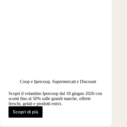
Coop e Ipercoop
,
Supermercati e Discount
Scopri il volantino Ipercoop dal 18 giugno 2026 con
sconti fino al 50% sulle grandi marche, offerte
freschi, gelati e prodotti estivi.
Scopri di più
Volantino
Ipercoop
dal