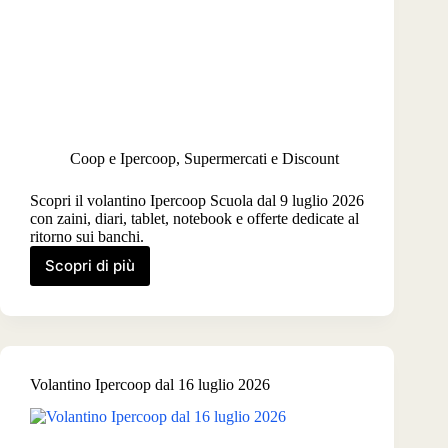
Coop e Ipercoop
,
Supermercati e Discount
Scopri il volantino Ipercoop Scuola dal 9 luglio 2026
con zaini, diari, tablet, notebook e offerte dedicate al
ritorno sui banchi.
Scopri di più
Volantino
Ipercoop
Scuola
dal
9
luglio
Volantino Ipercoop dal 16 luglio 2026
2026