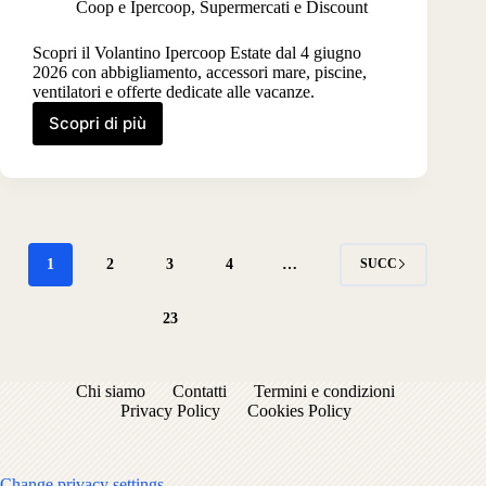
Coop e Ipercoop
,
Supermercati e Discount
Scopri il Volantino Ipercoop Estate dal 4 giugno
2026 con abbigliamento, accessori mare, piscine,
ventilatori e offerte dedicate alle vacanze.
Scopri di più
Volantino
Ipercoop
Estate
dal
4
giugno
2026
1
2
3
4
…
SUCC
23
Chi siamo
Contatti
Termini e condizioni
Privacy Policy
Cookies Policy
Change privacy settings