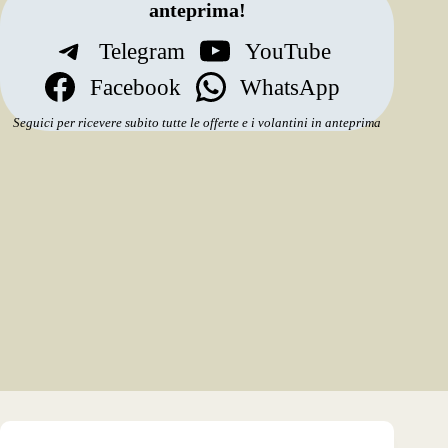
anteprima!
Telegram
YouTube
Facebook
WhatsApp
Seguici per ricevere subito tutte le offerte e i volantini in anteprima