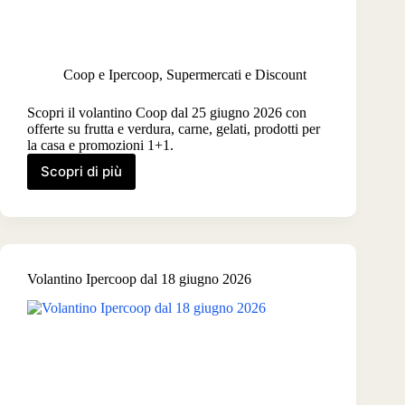
Coop e Ipercoop
,
Supermercati e Discount
Scopri il volantino Coop dal 25 giugno 2026 con
offerte su frutta e verdura, carne, gelati, prodotti per
la casa e promozioni 1+1.
Scopri di più
Volantino
Coop
dal
25
giugno
2026
Volantino Ipercoop dal 18 giugno 2026