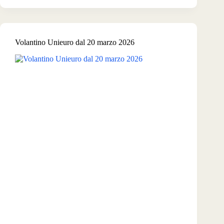
dal
3
aprile
2026
Volantino Unieuro dal 20 marzo 2026