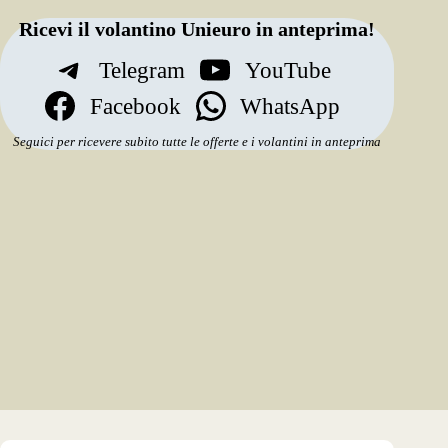
Ricevi il volantino Unieuro in anteprima!
Telegram
YouTube
Facebook
WhatsApp
Seguici per ricevere subito tutte le offerte e i volantini in anteprima