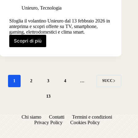
Unieuro
,
Tecnologia
Sfoglia il volantino Unieuro dal 13 febbraio 2026 in
anteprima e scopri offerte su TV, smartphone,
gaming, elettrodomestici e clima smart.
Scopri di più
Volantino
Unieuro
dal
13
febbraio
2026
1
2
3
4
…
SUCC
13
Chi siamo
Contatti
Termini e condizioni
Privacy Policy
Cookies Policy