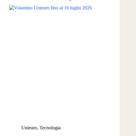
2026
Unieuro
,
Tecnologia