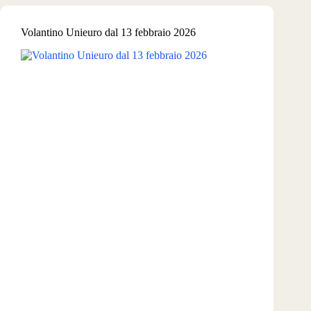
febbraio
2026
Volantino Unieuro dal 13 febbraio 2026