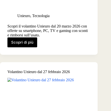
Unieuro
,
Tecnologia
Scopri il volantino Unieuro dal 20 marzo 2026 con
offerte su smartphone, PC, TV e gaming con sconti
e rimborsi sull’usato.
Scopri di più
Volantino
Unieuro
dal
20
marzo
2026
Volantino Unieuro dal 27 febbraio 2026