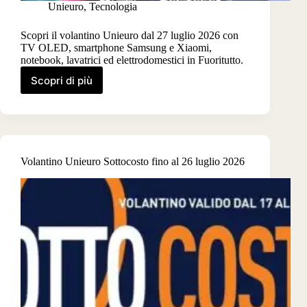
Unieuro
,
Tecnologia
Scopri il volantino Unieuro dal 27 luglio 2026 con
TV OLED, smartphone Samsung e Xiaomi,
notebook, lavatrici ed elettrodomestici in Fuoritutto.
Scopri di più
Volantino
Unieuro
dal
27
luglio
2026
Volantino Unieuro Sottocosto fino al 26 luglio 2026