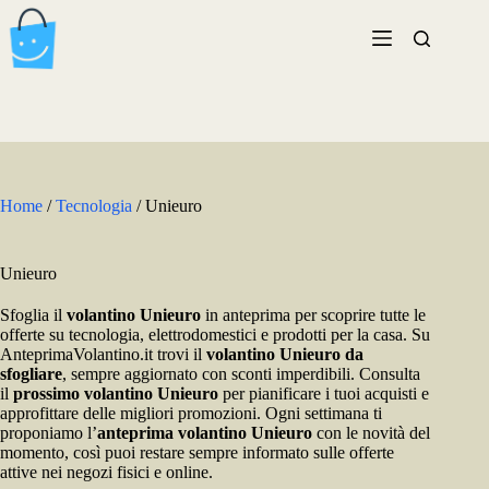
Salta
al
contenuto
Home
/
Tecnologia
/
Unieuro
Unieuro
Sfoglia il
volantino Unieuro
in anteprima per scoprire tutte le
offerte su tecnologia, elettrodomestici e prodotti per la casa. Su
AnteprimaVolantino.it trovi il
volantino Unieuro da
sfogliare
, sempre aggiornato con sconti imperdibili. Consulta
il
prossimo volantino Unieuro
per pianificare i tuoi acquisti e
approfittare delle migliori promozioni. Ogni settimana ti
proponiamo l’
anteprima volantino Unieuro
con le novità del
momento, così puoi restare sempre informato sulle offerte
attive nei negozi fisici e online.