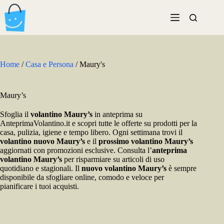
Salta
al
contenuto
Home
/
Casa e Persona
/
Maury's
Maury’s
Sfoglia il
volantino Maury’s
in anteprima su
AnteprimaVolantino.it e scopri tutte le offerte su prodotti per la
casa, pulizia, igiene e tempo libero. Ogni settimana trovi il
volantino nuovo Maury’s
e il
prossimo volantino Maury’s
aggiornati con promozioni esclusive. Consulta l’
anteprima
volantino Maury’s
per risparmiare su articoli di uso
quotidiano e stagionali. Il
nuovo volantino Maury’s
è sempre
disponibile da sfogliare online, comodo e veloce per
pianificare i tuoi acquisti.