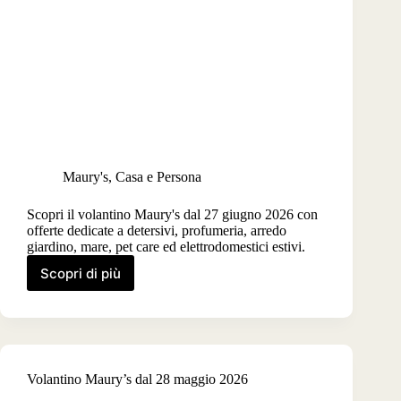
Maury's
,
Casa e Persona
Scopri il volantino Maury's dal 27 giugno 2026 con
offerte dedicate a detersivi, profumeria, arredo
giardino, mare, pet care ed elettrodomestici estivi.
Scopri di più
Volantino
Maury’s
dal
27
giugno
2026
Volantino Maury’s dal 28 maggio 2026