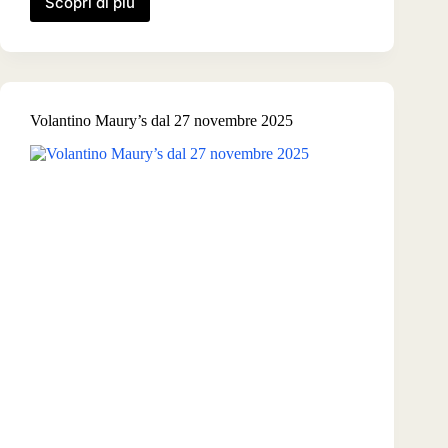
Scopri di più
Volantino
Maury’s
dal
8
gennaio
2026
Volantino Maury’s dal 27 novembre 2025