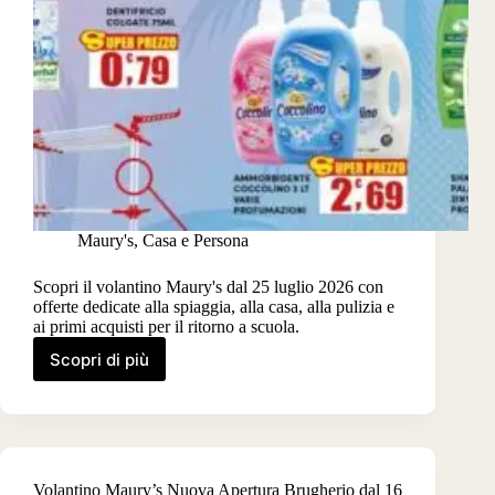
Maury's
,
Casa e Persona
Scopri il volantino Maury's dal 25 luglio 2026 con
offerte dedicate alla spiaggia, alla casa, alla pulizia e
ai primi acquisti per il ritorno a scuola.
Scopri di più
Volantino
Maury’s
dal
25
luglio
2026
Volantino Maury’s Nuova Apertura Brugherio dal 16