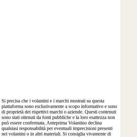
Si precisa che i volantini e i marchi mostrati su questa
piattaforma sono esclusivamente a scopo informativo e sono
di proprietà dei rispettivi marchi o aziende. Questi contenuti
sono stati ottenuti da fonti pubbliche e la loro esattezza non
può essere confermata. Anteprima Volantino declina
qualsiasi responsabilità per eventuali imprecisioni presenti
nei volantini o in altri materiali. Si consiglia vivamente di