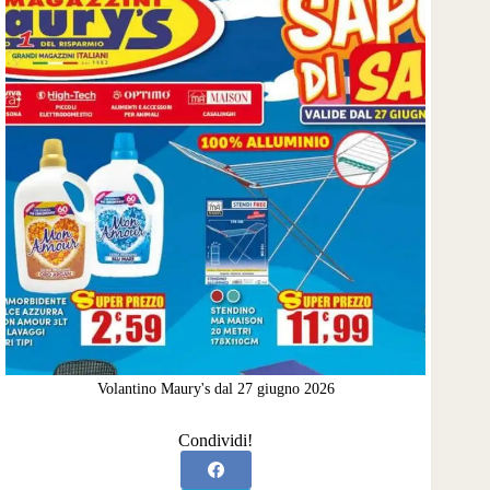
Volantino Maury's dal 27 giugno 2026
Condividi!