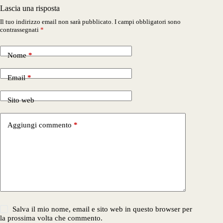
Lascia una risposta
Il tuo indirizzo email non sarà pubblicato.
I campi obbligatori sono
contrassegnati
*
Nome
*
Email
*
Sito web
Aggiungi commento
*
Salva il mio nome, email e sito web in questo browser per
la prossima volta che commento.