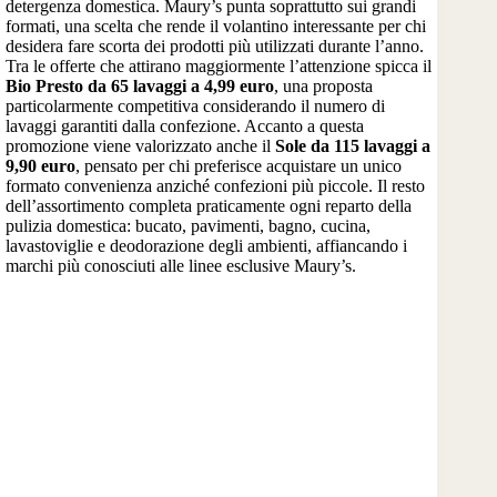
detergenza domestica. Maury’s punta soprattutto sui grandi
formati, una scelta che rende il volantino interessante per chi
desidera fare scorta dei prodotti più utilizzati durante l’anno.
Tra le offerte che attirano maggiormente l’attenzione spicca il
Bio Presto da 65 lavaggi a 4,99 euro
, una proposta
particolarmente competitiva considerando il numero di
lavaggi garantiti dalla confezione. Accanto a questa
promozione viene valorizzato anche il
Sole da 115 lavaggi a
9,90 euro
, pensato per chi preferisce acquistare un unico
formato convenienza anziché confezioni più piccole. Il resto
dell’assortimento completa praticamente ogni reparto della
pulizia domestica: bucato, pavimenti, bagno, cucina,
lavastoviglie e deodorazione degli ambienti, affiancando i
marchi più conosciuti alle linee esclusive Maury’s.