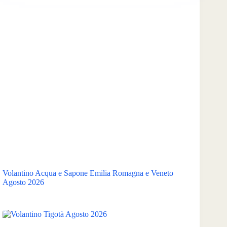
Volantino Acqua e Sapone Emilia Romagna e Veneto
Agosto 2026