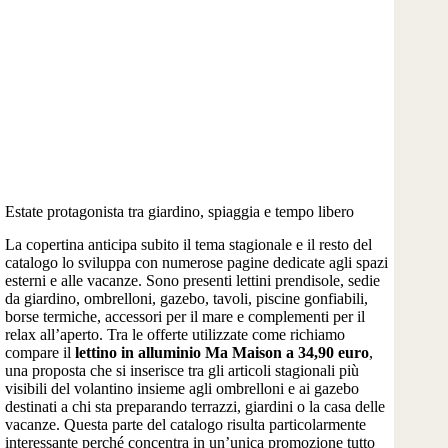
Estate protagonista tra giardino, spiaggia e tempo libero
La copertina anticipa subito il tema stagionale e il resto del
catalogo lo sviluppa con numerose pagine dedicate agli spazi
esterni e alle vacanze. Sono presenti lettini prendisole, sedie
da giardino, ombrelloni, gazebo, tavoli, piscine gonfiabili,
borse termiche, accessori per il mare e complementi per il
relax all’aperto. Tra le offerte utilizzate come richiamo
compare il
lettino in alluminio Ma Maison a 34,90 euro
,
una proposta che si inserisce tra gli articoli stagionali più
visibili del volantino insieme agli ombrelloni e ai gazebo
destinati a chi sta preparando terrazzi, giardini o la casa delle
vacanze. Questa parte del catalogo risulta particolarmente
interessante perché concentra in un’unica promozione tutto