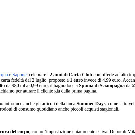
cqua e Sapone
: celebrare i
2 anni di Carta Club
con offerte ad alto imp
a carta fedeltà dal 2 luglio, proposto a
1 euro
invece di 4,99 euro. Accant
lto
da 980 ml a 0,99 euro, il bagnodoccia
Spuma di Sciampagna
da 65
chiamo per attirare il cliente già dalla prima pagina.
o introduce anche gli articoli della linea
Summer Days
, come la travel
rodotti di consumo quotidiano anche piccoli acquisti stagionali.
cura del corpo
, con un’impostazione chiaramente estiva. Deborah Mil