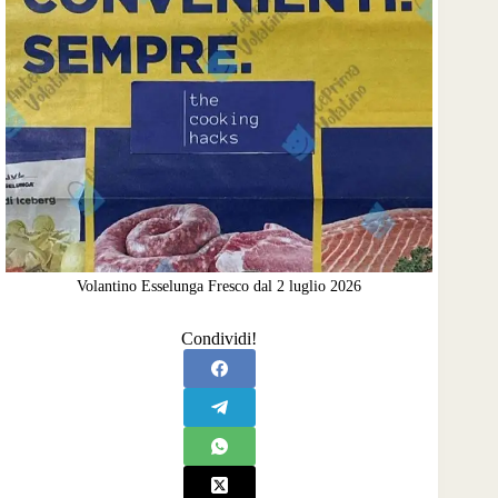
Volantino Esselunga Fresco dal 2 luglio 2026
Condividi!