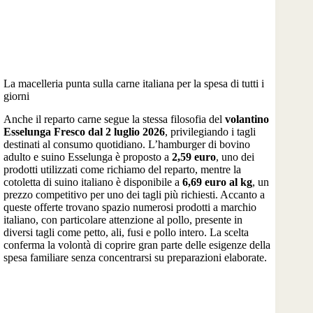
La macelleria punta sulla carne italiana per la spesa di tutti i
giorni
Anche il reparto carne segue la stessa filosofia del
volantino
Esselunga Fresco dal 2 luglio 2026
, privilegiando i tagli
destinati al consumo quotidiano. L’hamburger di bovino
adulto e suino Esselunga è proposto a
2,59 euro
, uno dei
prodotti utilizzati come richiamo del reparto, mentre la
cotoletta di suino italiano è disponibile a
6,69 euro al kg
, un
prezzo competitivo per uno dei tagli più richiesti. Accanto a
queste offerte trovano spazio numerosi prodotti a marchio
italiano, con particolare attenzione al pollo, presente in
diversi tagli come petto, ali, fusi e pollo intero. La scelta
conferma la volontà di coprire gran parte delle esigenze della
spesa familiare senza concentrarsi su preparazioni elaborate.