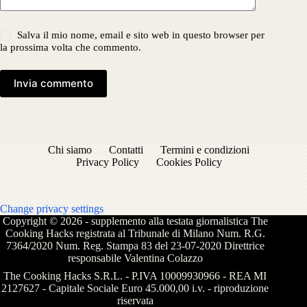
Salva il mio nome, email e sito web in questo browser per
la prossima volta che commento.
Invia commento
Chi siamo
Contatti
Termini e condizioni
Privacy Policy
Cookies Policy
Change privacy settings
Copyright © 2026 - supplemento alla testata giornalistica The
Cooking Hacks registrata al Tribunale di Milano Num. R.G.
7364/2020 Num. Reg. Stampa 83 del 23-07-2020 Direttrice
responsabile Valentina Colazzo
The Cooking Hacks S.R.L. - P.IVA 10009930966 - REA MI
2127627 - Capitale Sociale Euro 45.000,00 i.v. - riproduzione
riservata