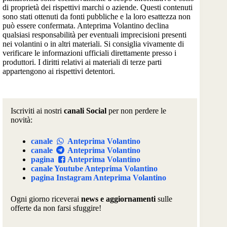
di proprietà dei rispettivi marchi o aziende. Questi contenuti
sono stati ottenuti da fonti pubbliche e la loro esattezza non
può essere confermata. Anteprima Volantino declina
qualsiasi responsabilità per eventuali imprecisioni presenti
nei volantini o in altri materiali. Si consiglia vivamente di
verificare le informazioni ufficiali direttamente presso i
produttori. I diritti relativi ai materiali di terze parti
appartengono ai rispettivi detentori.
Iscriviti ai nostri
canali Social
per non perdere le
novità:
canale
Anteprima Volantino
canale
Anteprima Volantino
pagina
Anteprima Volantino
canale Youtube Anteprima Volantino
pagina Instagram Anteprima Volantino
Ogni giorno riceverai
news e aggiornamenti
sulle
offerte da non farsi sfuggire!