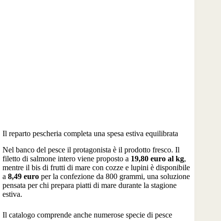
Il reparto pescheria completa una spesa estiva equilibrata
Nel banco del pesce il protagonista è il prodotto fresco. Il
filetto di salmone intero viene proposto a
19,80 euro al kg
,
mentre il bis di frutti di mare con cozze e lupini è disponibile
a
8,49 euro
per la confezione da 800 grammi, una soluzione
pensata per chi prepara piatti di mare durante la stagione
estiva.
Il catalogo comprende anche numerose specie di pesce