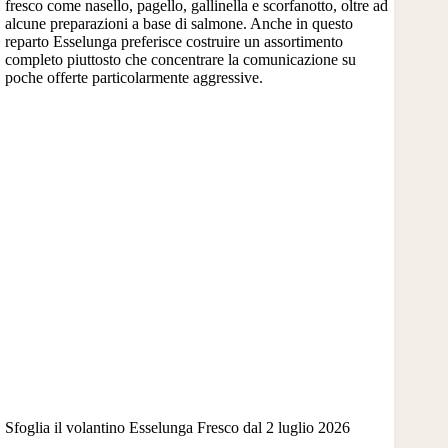
fresco come nasello, pagello, gallinella e scorfanotto, oltre ad
alcune preparazioni a base di salmone. Anche in questo
reparto Esselunga preferisce costruire un assortimento
completo piuttosto che concentrare la comunicazione su
poche offerte particolarmente aggressive.
Sfoglia il volantino Esselunga Fresco dal 2 luglio 2026