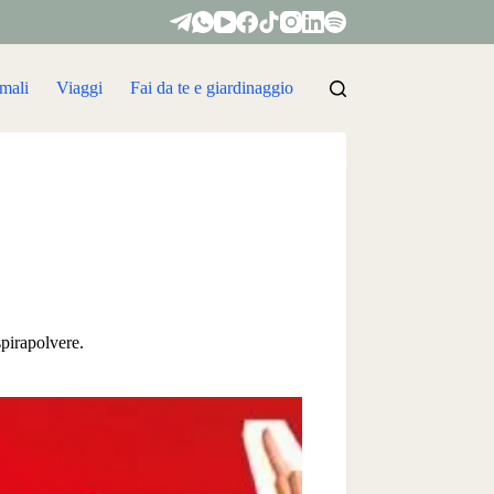
mali
Viaggi
Fai da te e giardinaggio
pirapolvere.