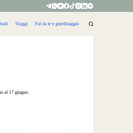
mali
Viaggi
Fai da te e giardinaggio
no al 17 giugno.