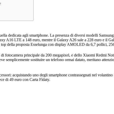
?
uella dedicata agli smartphone. La presenza di diversi modelli Samsung
alaxy A16 LTE a 148 euro, mentre il Galaxy A26 sale a 228 euro e il Ga
il top della proposta Esselunga con display AMOLED da 6,7 pollici, 25
to di fotocamera principale da 200 megapixel, e dello Xiaomi Redmi No
ve semplicemente sostituire un telefono ormai datato, meritano attenzi
cessori: acquistando uno degli smartphone contrassegnati nel volantino 
 di 49 euro con Carta Fìdaty.