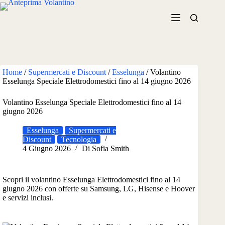
Salta
al
contenuto
Home
/
Supermercati e Discount
/
Esselunga
/
Volantino
Esselunga Speciale Elettrodomestici fino al 14 giugno 2026
Volantino Esselunga Speciale Elettrodomestici fino al 14
giugno 2026
Esselunga
Supermercati e
Discount
Tecnologia
4 Giugno 2026
Di
Sofia Smith
Scopri il volantino Esselunga Elettrodomestici fino al 14
giugno 2026 con offerte su Samsung, LG, Hisense e Hoover
e servizi inclusi.