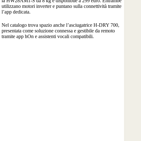
la HW28AM1-S da 8 kg è disponibile a 299 euro. Entrambe
utilizzano motori inverter e puntano sulla connettività tramite
l’app dedicata.
Nel catalogo trova spazio anche l’asciugatrice H-DRY 700,
presentata come soluzione connessa e gestibile da remoto
tramite app hOn e assistenti vocali compatibili.