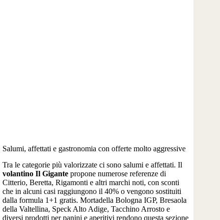
Salumi, affettati e gastronomia con offerte molto aggressive
Tra le categorie più valorizzate ci sono salumi e affettati. Il
volantino Il Gigante
propone numerose referenze di
Citterio, Beretta, Rigamonti e altri marchi noti, con sconti
che in alcuni casi raggiungono il 40% o vengono sostituiti
dalla formula 1+1 gratis. Mortadella Bologna IGP, Bresaola
della Valtellina, Speck Alto Adige, Tacchino Arrosto e
diversi prodotti per panini e aperitivi rendono questa sezione