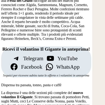
alla
Festa del Gelato
raccoglie alcuni dei marchi più
conosciuti come Algida, Sammontana, Magnum, Cornetto,
Ferrero Rocher e Baci Perugina. Molte confezioni rientrano
nell’offerta 1+1 gratis, rendendo il periodo ideale per
riempire il congelatore in vista delle settimane più calde.
Anche il reparto bevande è molto competitivo. Acqua
minerale, bibite gassate, succhi di frutta, Coca-Cola, San
Pellegrino e numerose birre sono protagonisti di sconti
rilevanti e offerte multiple. Tra i prodotti più evidenziati
figurano Heineken, Beck’s, Corona Extra e Peroni.
Ricevi il volantino Il Gigante in anteprima!
Telegram
YouTube
Facebook
WhatsApp
Seguici per ricevere subito tutte le offerte e i volantini in anteprima
Dispensa tra passata, tonno, pasta e caffè
La dispensa è una delle sezioni più complete del
nuovo
volantino Il Gigante
. Si trovano passata di pomodoro Petti,
sughi Mutti, ceci Le Conserve della Nonna, pasta Voiello,