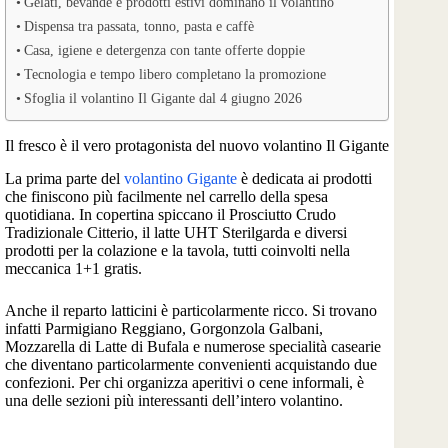
Gelati, bevande e prodotti estivi dominano il volantino
Dispensa tra passata, tonno, pasta e caffè
Casa, igiene e detergenza con tante offerte doppie
Tecnologia e tempo libero completano la promozione
Sfoglia il volantino Il Gigante dal 4 giugno 2026
Il fresco è il vero protagonista del nuovo volantino Il Gigante
La prima parte del
volantino Gigante
è dedicata ai prodotti
che finiscono più facilmente nel carrello della spesa
quotidiana. In copertina spiccano il Prosciutto Crudo
Tradizionale Citterio, il latte UHT Sterilgarda e diversi
prodotti per la colazione e la tavola, tutti coinvolti nella
meccanica 1+1 gratis.
Anche il reparto latticini è particolarmente ricco. Si trovano
infatti Parmigiano Reggiano, Gorgonzola Galbani,
Mozzarella di Latte di Bufala e numerose specialità casearie
che diventano particolarmente convenienti acquistando due
confezioni. Per chi organizza aperitivi o cene informali, è
una delle sezioni più interessanti dell’intero volantino.