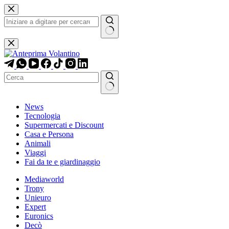
Salta
al
contenuto
Nessun
risultato
Nessun
News
risultato
Tecnologia
Supermercati e Discount
Casa e Persona
Animali
Viaggi
Fai da te e giardinaggio
Mediaworld
Trony
Unieuro
Expert
Euronics
Decò