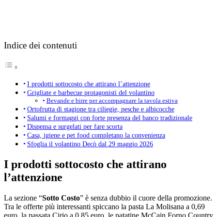
Indice dei contenuti
I prodotti sottocosto che attirano l’attenzione
Grigliate e barbecue protagonisti del volantino
Bevande e birre per accompagnare la tavola estiva
Ortofrutta di stagione tra ciliegie, pesche e albicocche
Salumi e formaggi con forte presenza del banco tradizionale
Dispensa e surgelati per fare scorta
Casa, igiene e pet food completano la convenienza
Sfoglia il volantino Decò dal 29 maggio 2026
I prodotti sottocosto che attirano
l’attenzione
La sezione “
Sotto Costo
” è senza dubbio il cuore della promozione.
Tra le offerte più interessanti spiccano la pasta La Molisana a 0,69
euro, la passata Cirio a 0,85 euro, le patatine McCain Forno Country