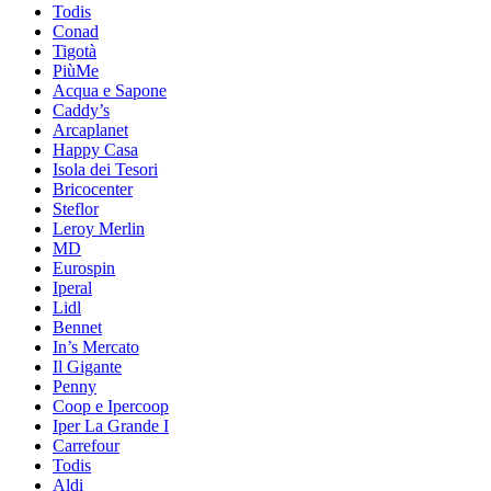
Todis
Conad
Tigotà
PiùMe
Acqua e Sapone
Caddy’s
Arcaplanet
Happy Casa
Isola dei Tesori
Bricocenter
Steflor
Leroy Merlin
MD
Eurospin
Iperal
Lidl
Bennet
In’s Mercato
Il Gigante
Penny
Coop e Ipercoop
Iper La Grande I
Carrefour
Todis
Aldi