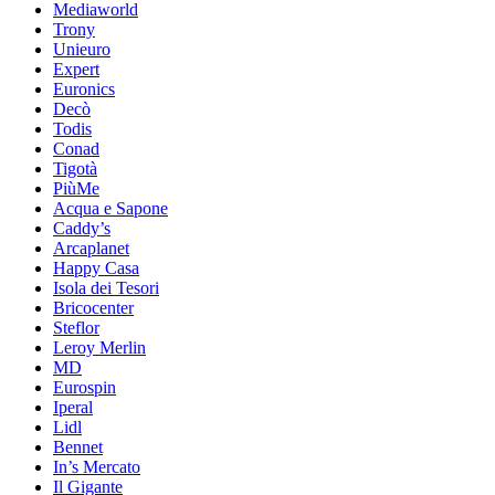
Mediaworld
Trony
Unieuro
Expert
Euronics
Decò
Todis
Conad
Tigotà
PiùMe
Acqua e Sapone
Caddy’s
Arcaplanet
Happy Casa
Isola dei Tesori
Bricocenter
Steflor
Leroy Merlin
MD
Eurospin
Iperal
Lidl
Bennet
In’s Mercato
Il Gigante