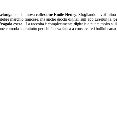
selunga
con la nuova
collezione Emile Henry
. Sfogliando il volantino 
 celebre marchio francese, ma anche giochi digitali sull’app Esselunga,
p
ragola extra
. La raccolta è completamente
digitale
e punta molto sulla
 comoda soprattutto per chi faceva fatica a conservare i bollini cartacei