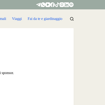
mali
Viaggi
Fai da te e giardinaggio
i sponsor.