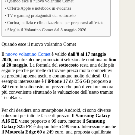
Quando esce il nuovo volantino Comet
Offerte Apple e notebook in evidenza
TV e gaming protagonisti del sottocosto
Cucina, pulizia e climatizzazione per prepararsi all’estate
Sfoglia il Volantino Comet dal 8 maggio 2026
Quando esce il nuovo volantino Comet
Il
nuovo volantino Comet
è valido
dall’8 al 17 maggio
2026
, mentre alcune promozioni selezionate continuano
fino
al 20 maggio
. La formula del
sottocosto
resta una delle più
seguite perché permette di trovare prezzi molto competitivi
su prodotti appena usciti o comunque molto richiesti. Un
esempio interessante è l
’iPhone 17
da 256 GB proposto a
849 euro in sottocosto, un prezzo che può diventare ancora
più conveniente sfruttando la valutazione dell’usato tramite
TechBack.
Per chi desidera uno smartphone Android, ci sono diverse
soluzioni per tutte le fasce di prezzo. Il
Samsung Galaxy
A16 EE
viene proposto a 99 euro, mentre il
Samsung
Galaxy S25 FE
è disponibile a 599 euro. Interessante anche
il
Motorola Edge 60
a 249 euro, una proposta equilibrata