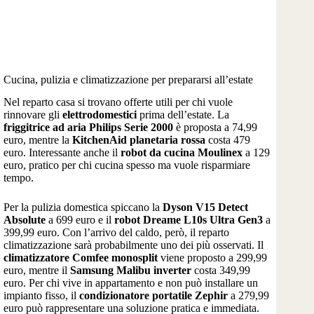
Cucina, pulizia e climatizzazione per prepararsi all’estate
Nel reparto casa si trovano offerte utili per chi vuole
rinnovare gli
elettrodomestici
prima dell’estate. La
friggitrice ad aria Philips Serie 2000
è proposta a 74,99
euro, mentre la
KitchenAid planetaria rossa
costa 479
euro. Interessante anche il
robot da cucina Moulinex
a 129
euro, pratico per chi cucina spesso ma vuole risparmiare
tempo.
Per la pulizia domestica spiccano la
Dyson V15 Detect
Absolute
a 699 euro e il
robot Dreame L10s Ultra Gen3
a
399,99 euro. Con l’arrivo del caldo, però, il reparto
climatizzazione sarà probabilmente uno dei più osservati. Il
climatizzatore Comfee monosplit
viene proposto a 299,99
euro, mentre il
Samsung Malibu inverter
costa 349,99
euro. Per chi vive in appartamento e non può installare un
impianto fisso, il
condizionatore portatile Zephir
a 279,99
euro può rappresentare una soluzione pratica e immediata.