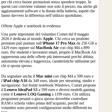
per chi cerca buone prestazioni senza spendere troppo. In
questi casi conviene valutare non solo il prezzo, ma anche gli
aggiornamenti software e la durata della batteria, aspetti che
fanno davvero la differenza nell’utilizzo quotidiano.
Offerte Apple e notebook in evidenza
Una parte importante del volantino Comet dal 8 maggio
2026 è dedicata al mondo
Apple
. Chi cerca un prodotto
premium può puntare sull’
iPhone 17 Pro Max
da 256 GB a
1429 euro oppure sul
MacBook Air
con chip M4 a 899
euro. Per studenti e lavoratori smart, proprio il MacBook Air
rappresenta una delle offerte più interessanti perché abbina
autonomia elevata e leggerezza, caratteristiche utilissime per
chi si sposta spesso.
Da segnalare anche il
Mac mini
con chip M4 a 599 euro e
l’
iPad chip A16
da 349 euro, ideale per streaming, studio e
navigazione. Sul fronte notebook Windows, Comet propone
il
Lenovo IdeaPad S3
a 599 euro e diversi modelli gaming
come il
Lenovo LOQ Gaming
a 1199 euro. Chi utilizza
programmi pesanti o gioca spesso dovrebbe controllare
RAM e scheda video prima dell’acquisto, perché nel
volantino sono presenti configurazioni molto differenti tra