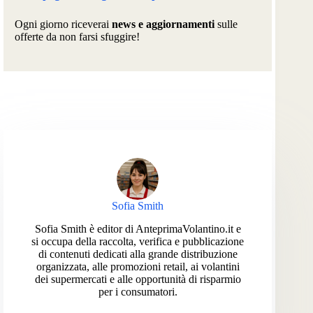
Ogni giorno riceverai
news e aggiornamenti
sulle
offerte da non farsi sfuggire!
Sofia Smith
Sofia Smith è editor di AnteprimaVolantino.it e
si occupa della raccolta, verifica e pubblicazione
di contenuti dedicati alla grande distribuzione
organizzata, alle promozioni retail, ai volantini
dei supermercati e alle opportunità di risparmio
per i consumatori.