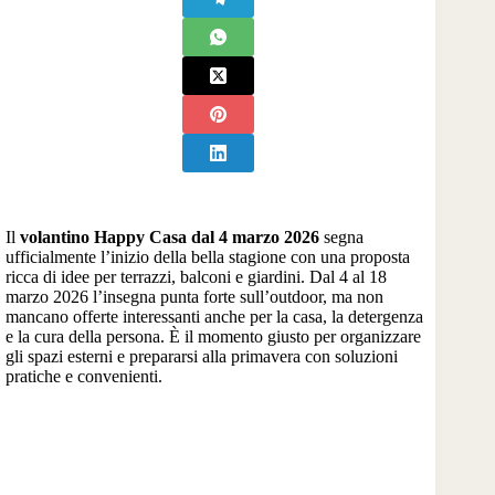
Il
volantino Happy Casa dal 4 marzo 2026
segna
ufficialmente l’inizio della bella stagione con una proposta
ricca di idee per terrazzi, balconi e giardini. Dal 4 al 18
marzo 2026 l’insegna punta forte sull’outdoor, ma non
mancano offerte interessanti anche per la casa, la detergenza
e la cura della persona. È il momento giusto per organizzare
gli spazi esterni e prepararsi alla primavera con soluzioni
pratiche e convenienti.