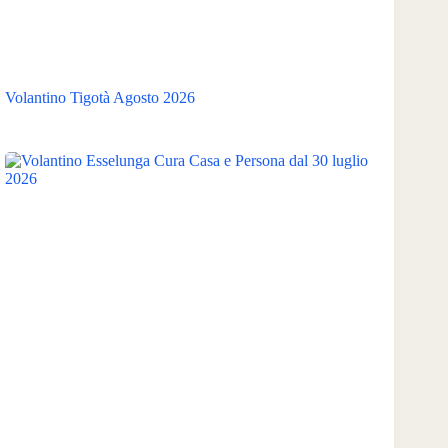
Volantino Tigotà Agosto 2026