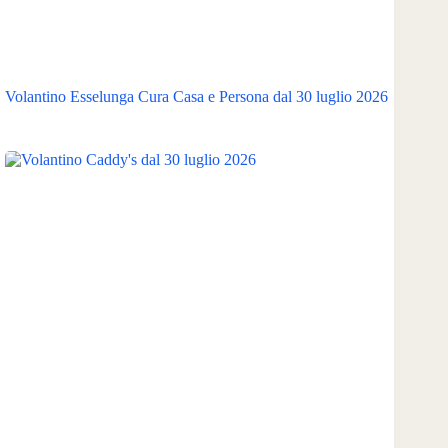
Volantino Esselunga Cura Casa e Persona dal 30 luglio 2026