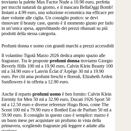
troviamo la palette Max Factor Nude a 10.90 euro, perfetta
per trucchi naturali da giorno, e il mascara BellaOggi Bomb!
Instant a 4.99 euro, una soluzione economica ma efficace per
dare volume alle ciglia. Un consiglio pratico: se devi
rinnovare il beauty case, questo è il momento giusto per farlo
in un’unica spesa, approfittando dei prezzi ribassati su più
prodotti della stessa categoria.
Profumi donna e uomo con grandi marchi a prezzi accessibili
Il volantino Tigotà Marzo 2026 dedica ampio spazio alle
fragranze. Tra le proposte
profumi donna
troviamo Giorgio
Beverly Hills 100 ml a 19.90 euro, Calvin Klein Beauty 100
ml a 34.90 euro e Lanvin Éclat d’Arpège 30 ml a 19.90
euro. Per chi ama profumi freschi e floreali, Elizabeth Arden
Sunflowers è in offerta a 12.90 euro.
Anche il reparto
profumi uomo
è ben fornito: Calvin Klein
Eternity for Men 50 ml a 32.90 euro, Ducati 1926 Sport 50
ml a 12.50 euro e diverse referenze Hugo Boss, come The
Scent 100 ml a 79.90 euro e Bottled Eau de Parfum 50 ml a
59.90 euro. Il consiglio in questo caso è semplice: marzo è
un buon mese per acquistare un profumo in vista della
primavera, scegliendo fragranze più leggere e adatte alla
stagione.