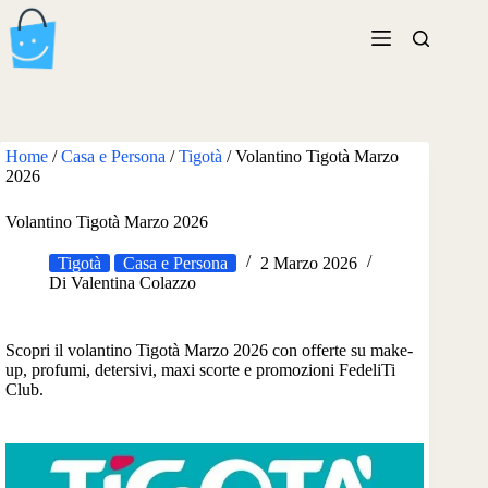
Salta
al
contenuto
Home
/
Casa e Persona
/
Tigotà
/
Volantino Tigotà Marzo
2026
Volantino Tigotà Marzo 2026
Tigotà
Casa e Persona
2 Marzo 2026
Di
Valentina Colazzo
Scopri il volantino Tigotà Marzo 2026 con offerte su make-
up, profumi, detersivi, maxi scorte e promozioni FedeliTi
Club.