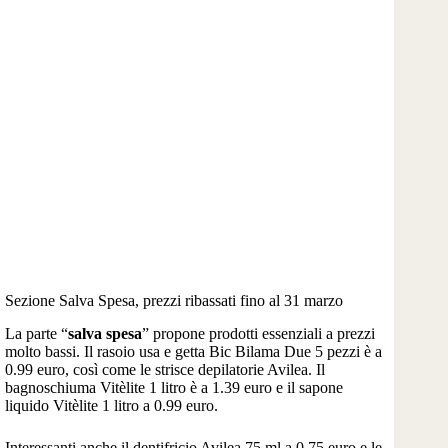
Sezione Salva Spesa, prezzi ribassati fino al 31 marzo
La parte “
salva spesa
” propone prodotti essenziali a prezzi
molto bassi. Il rasoio usa e getta Bic Bilama Due 5 pezzi è a
0.99 euro, così come le strisce depilatorie Avilea. Il
bagnoschiuma Vitèlite 1 litro è a 1.39 euro e il sapone
liquido Vitèlite 1 litro a 0.99 euro.
Interessanti anche il dentifricio Avilea 75 ml a 0.75 euro e le