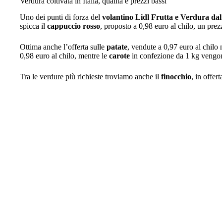
Verdura coltivata in Italia, qualità e prezzi bassi
Uno dei punti di forza del
volantino Lidl Frutta e Verdura dal
spicca il
cappuccio rosso
, proposto a 0,98 euro al chilo, un prez
Ottima anche l’offerta sulle
patate
, vendute a 0,97 euro al chilo
0,98 euro al chilo, mentre le
carote
in confezione da 1 kg vengon
Tra le verdure più richieste troviamo anche il
finocchio
, in offer