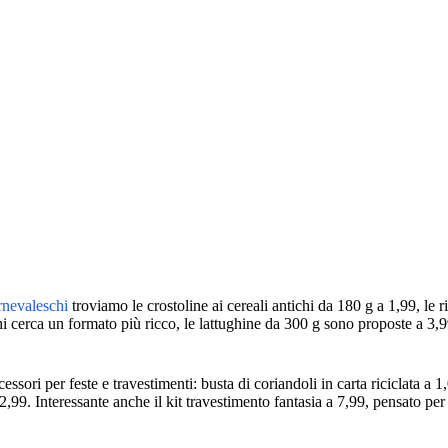
arnevaleschi
troviamo le crostoline ai cereali antichi da 180 g a 1,99, le r
hi cerca un formato più ricco, le lattughine da 300 g sono proposte a 3,99
cessori per feste e travestimenti: busta di coriandoli in carta riciclata a 1,
99. Interessante anche il kit travestimento fantasia a 7,99, pensato per i