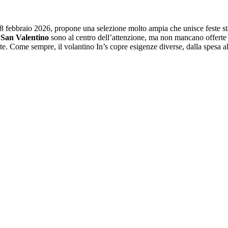
l’8 febbraio 2026, propone una selezione molto ampia che unisce feste sta
e
San Valentino
sono al centro dell’attenzione, ma non mancano offerte s
nte. Come sempre, il volantino In’s copre esigenze diverse, dalla spesa a