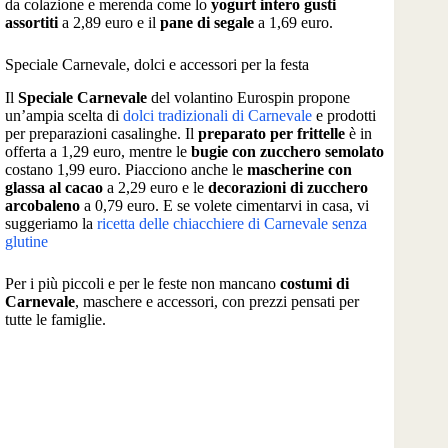
da colazione e merenda come lo
yogurt intero gusti
assortiti
a 2,89 euro e il
pane di segale
a 1,69 euro.
Speciale Carnevale, dolci e accessori per la festa
Il
Speciale Carnevale
del volantino Eurospin propone
un’ampia scelta di
dolci tradizionali di Carnevale
e prodotti
per preparazioni casalinghe. Il
preparato per frittelle
è in
offerta a 1,29 euro, mentre le
bugie con zucchero semolato
costano 1,99 euro. Piacciono anche le
mascherine con
glassa al cacao
a 2,29 euro e le
decorazioni di zucchero
arcobaleno
a 0,79 euro. E se volete cimentarvi in casa, vi
suggeriamo la
ricetta delle chiacchiere di Carnevale senza
glutine
Per i più piccoli e per le feste non mancano
costumi di
Carnevale
, maschere e accessori, con prezzi pensati per
tutte le famiglie.