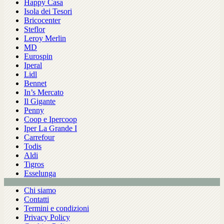
Happy Casa
Isola dei Tesori
Bricocenter
Steflor
Leroy Merlin
MD
Eurospin
Iperal
Lidl
Bennet
In’s Mercato
Il Gigante
Penny
Coop e Ipercoop
Iper La Grande I
Carrefour
Todis
Aldi
Tigros
Esselunga
Chi siamo
Contatti
Termini e condizioni
Privacy Policy