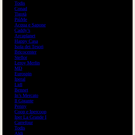
Todis
Conad
Tigotà
PiùMe
Acqua e Sapone
Caddy’s
Arcaplanet
Happy Casa
Isola dei Tesori
Bricocenter
Steflor
Leroy Merlin
MD
Eurospin
Iperal
Lidl
Bennet
In’s Mercato
Il Gigante
Penny
Coop e Ipercoop
Iper La Grande I
Carrefour
Todis
Aldi