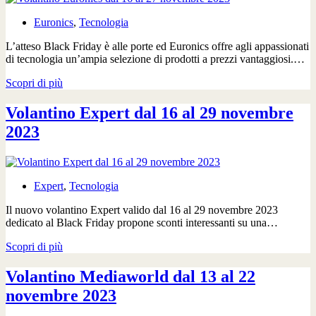
2023
Euronics
,
Tecnologia
L’atteso Black Friday è alle porte ed Euronics offre agli appassionati
di tecnologia un’ampia selezione di prodotti a prezzi vantaggiosi.…
Volantino
Scopri di più
Euronics
dal
Volantino Expert dal 16 al 29 novembre
16
2023
al
27
novembre
2023
Expert
,
Tecnologia
Il nuovo volantino Expert valido dal 16 al 29 novembre 2023
dedicato al Black Friday propone sconti interessanti su una…
Volantino
Scopri di più
Expert
dal
Volantino Mediaworld dal 13 al 22
16
novembre 2023
al
29