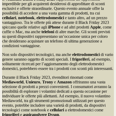
imperdibile per gli acquirenti desiderosi di approfittare di sconti
esclusivi e offerte straordinarie. Questo evento annuale offre la
possibilità di accedere a una vasta gamma di prodotti, tra cui
cellulari
,
notebook
,
elettrodomestici
e tanto altro, ad un prezzo
vantaggioso. Tra le offerte più attese durante il Black Friday 2023
spiccano quelle relative agli
iPhone
e ad altri prodotti
Apple
, come
cuffie o Mac, ma anche
telefoni
di altre marche. Gli sconti previsti
su questi dispositivi rappresentano un’occasione unica per coloro
che desiderano acquistare un telefono di ultima generazione a
condizioni vantaggiose.
Non solo dispositivi tecnologici, ma anche
elettrodomestici
di vario
genere saranno oggetto di sconti speciali. I
frigoriferi
, ad esempio,
solitamente ricercati per l’aggiornamento degli elettrodomestici
domestici, potrebbero essere tra i prodotti con sconti più interessanti.
Durante il Black Friday 2023, rivenditori rinomati come
Mediaworld
,
Unieuro
,
Trony
e
Amazon
offriranno una vasta
selezione di prodotti a prezzi convenienti. I consumatori avranno la
possibilità di esplorare i volantini dedicati a questa occasione per
individuare le offerte più allettanti. Ad esempio, il nuovo volantino
Mediaworld, tra gli strumenti promozionali utilizzati per questo
evento, potrebbe includere una varietà di prodotti, da dispositivi
tecnologici come notebook e
cellulari
a elettrodomestici come
frigoriferi
e
aspirapolvere Dyson
.