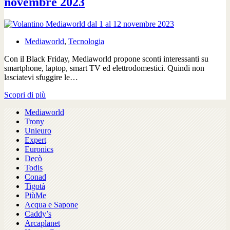
novembre 2023
al
15
novembre
2023
Mediaworld
,
Tecnologia
Con il Black Friday, Mediaworld propone sconti interessanti su
smartphone, laptop, smart TV ed elettrodomestici. Quindi non
lasciatevi sfuggire le…
Volantino
Scopri di più
Mediaworld
Mediaworld
dal
Trony
1
Unieuro
al
Expert
12
Euronics
novembre
Decò
2023
Todis
Conad
Tigotà
PiùMe
Acqua e Sapone
Caddy’s
Arcaplanet