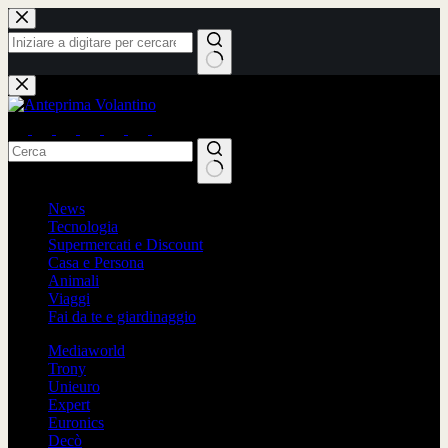
Salta
al
contenuto
Nessun
risultato
Nessun
News
risultato
Tecnologia
Supermercati e Discount
Casa e Persona
Animali
Viaggi
Fai da te e giardinaggio
Mediaworld
Trony
Unieuro
Expert
Euronics
Decò