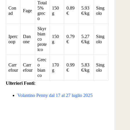
Total
Con
5%
150
0.89
5.93
Sing
Fage
ad
grec
g
€
€/kg
olo
o
Skyr
bian
Iperc
Dan
150
0.79
5.27
Sing
co
oop
one
g
€
€/kg
olo
prote
ico
Grec
Carr
Carr
o
170
0.99
5.83
Sing
efour
efour
bian
g
€
€/kg
olo
co
Ulteriori Fonti
:
Volantino Penny dal 17 al 27 luglio 2025