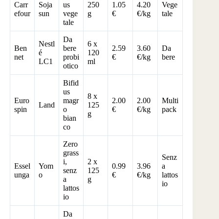
Carr
Soja
us
250
1.05
4.20
Vege
efour
sun
vege
g
€
€/kg
tale
tale
Da
Nestl
6 x
Ben
bere
2.59
3.60
Da
é
120
net
probi
€
€/kg
bere
LC1
ml
otico
Bifid
us
8 x
Euro
magr
2.00
2.00
Multi
Land
125
spin
o
€
€/kg
pack
g
bian
co
Zero
grass
Senz
i,
2 x
Essel
Yom
0.99
3.96
a
senz
125
unga
o
€
€/kg
lattos
a
g
io
lattos
io
Da