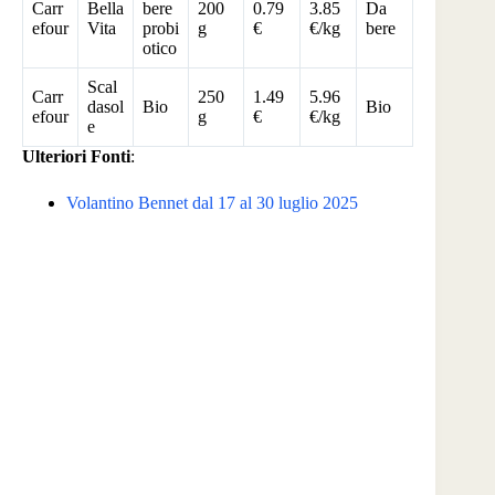
Carr
Bella
bere
200
0.79
3.85
Da
efour
Vita
probi
g
€
€/kg
bere
otico
Scal
Carr
250
1.49
5.96
dasol
Bio
Bio
efour
g
€
€/kg
e
Ulteriori Fonti
:
Volantino Bennet dal 17 al 30 luglio 2025