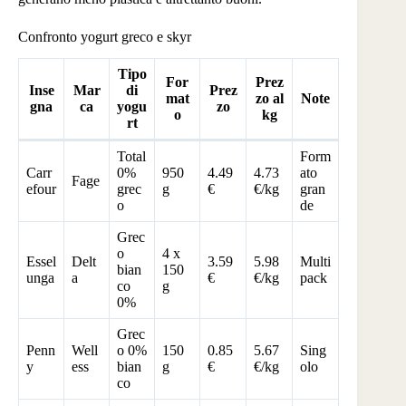
Confronto yogurt greco e skyr
Tipo
For
Prez
Inse
Mar
di
Prez
mat
zo al
Note
gna
ca
yogu
zo
o
kg
rt
Total
Form
Carr
0%
950
4.49
4.73
ato
Fage
efour
grec
g
€
€/kg
gran
o
de
Grec
o
4 x
Essel
Delt
3.59
5.98
Multi
bian
150
unga
a
€
€/kg
pack
co
g
0%
Grec
Penn
Well
o 0%
150
0.85
5.67
Sing
y
ess
bian
g
€
€/kg
olo
co