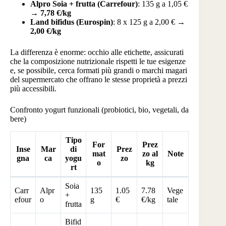
Alpro Soia + frutta (Carrefour)
: 135 g a 1,05 €
→
7,78 €/kg
Land bifidus (Eurospin)
: 8 x 125 g a 2,00 € →
2,00 €/kg
La differenza è enorme: occhio alle etichette, assicurati
che la composizione nutrizionale rispetti le tue esigenze
e, se possibile, cerca formati più grandi o marchi magari
del supermercato che offrano le stesse proprietà a prezzi
più accessibili.
Confronto yogurt funzionali (probiotici, bio, vegetali, da
bere)
Tipo
For
Prez
Inse
Mar
di
Prez
mat
zo al
Note
gna
ca
yogu
zo
o
kg
rt
Soia
Carr
Alpr
135
1.05
7.78
Vege
+
efour
o
g
€
€/kg
tale
frutta
Bifid