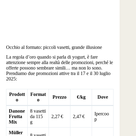
Occhio al formato: piccoli vasetti, grande illusione
La regola d’oro quando si parla di yogurt, è fare
attenzione sempre alla realtà delle promozioni, perché le
offerte possono sembrare simili… ma non lo sono.
Prendiamo due promozioni attive tra il 17 e il 30 luglio
2025:
Prodott
Format
Prezzo
€/kg
Dove
o
o
Danone
8 vasetti
Ipercoo
Frutta
da 115
2,27 €
2,47 €
p
Mix
g
Müller
8 vasetti