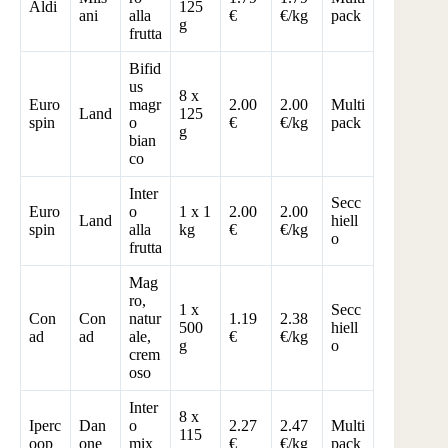
Aldi
125
ani
alla
€
€/kg
pack
g
frutta
Bifid
us
8 x
Euro
magr
2.00
2.00
Multi
Land
125
spin
o
€
€/kg
pack
g
bian
co
Inter
Secc
Euro
o
1 x 1
2.00
2.00
Land
hiell
spin
alla
kg
€
€/kg
o
frutta
Mag
ro,
1 x
Secc
Con
Con
natur
1.19
2.38
500
hiell
ad
ad
ale,
€
€/kg
g
o
crem
oso
Inter
8 x
Iperc
Dan
o
2.27
2.47
Multi
115
oop
one
mix
€
€/kg
pack