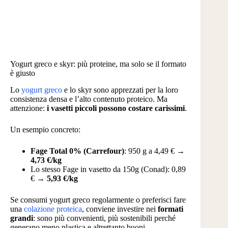
Yogurt greco e skyr: più proteine, ma solo se il formato
è giusto
Lo
yogurt greco
e lo skyr sono apprezzati per la loro
consistenza densa e l’alto contenuto proteico. Ma
attenzione:
i vasetti piccoli possono costare carissimi
.
Un esempio concreto:
Fage Total 0% (Carrefour)
: 950 g a 4,49 € →
4,73 €/kg
Lo stesso Fage in vasetto da 150g (Conad): 0,89
€ →
5,93 €/kg
Se consumi yogurt greco regolarmente o preferisci fare
una
colazione proteica
, conviene investire nei
formati
grandi
: sono più convenienti, più sostenibili perché
generano meno plastica e altrettanto buoni.