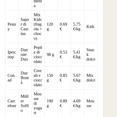
ment
a
Mix
Sapo
Kids
Penn
r di
(frag
120
0.69
5.75
Kids
y
Casc
ola +
g
€
€/kg
ina
choc
o)
Pepit
Dan
Snac
Iperc
e di
0.53
5.41
one
98 g
k
oop
ciocc
€
€/kg
Duo
dolce
olato
Cere
Due
Con
ali e
150
0.85
5.67
Mix
Bont
ad
ciocc
g
€
€/kg
dolce
à
olato
Mou
Müll
sse
Carr
er
190
0.89
4.69
Mou
di
efour
Soffi
g
€
€/kg
sse
yogu
o
rt