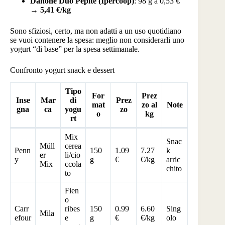
Danone Duo Pepite (Ipercoop)
: 98 g a 0,53 €
→
5,41 €/kg
Sono sfiziosi, certo, ma non adatti a un uso quotidiano
se vuoi contenere la spesa: meglio non considerarli uno
yogurt “di base” per la spesa settimanale.
Confronto yogurt snack e dessert
Tipo
For
Prez
Inse
Mar
di
Prez
mat
zo al
Note
gna
ca
yogu
zo
o
kg
rt
Mix
Snac
Müll
cerea
Penn
150
1.09
7.27
k
er
li/cio
y
g
€
€/kg
arric
Mix
ccola
chito
to
Fien
o
Carr
ribes
150
0.99
6.60
Sing
Mila
efour
e
g
€
€/kg
olo