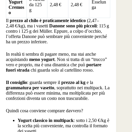
Yogurt
Esselun
da 125
2,48 €
2,48 €
Cremos
ga
g
o
Il
prezzo al chilo è praticamente identico
(2,47–
2,48 €/kg), ma i vasetti
Danone sono più piccoli
: 115 g
contro i 125 g dei Müller. Eppure, a colpo d’occhio,
l’offerta Danone può sembrare più conveniente perché
ha un prezzo inferiore.
In realtà ti sembra di pagare meno, ma stai anche
acquistando
meno yogurt
. Non si tratta di un “trucco”
vero e proprio, ma è una dinamica che può
portare
fuori strada
chi guarda solo al cartellino rosso.
Il consiglio
: guarda sempre il
prezzo al kg
e la
grammatura per vasetto
, soprattutto nei multipack. La
differenza può essere minima, ma moltiplicata per più
confezioni diventa un costo non trascurabile.
Quindi cosa conviene comprare davvero?
Yogurt classico in multipack
: sotto i 2,50 €/kg è
la scelta più conveniente, ma controlla il formato
dei vasetti.