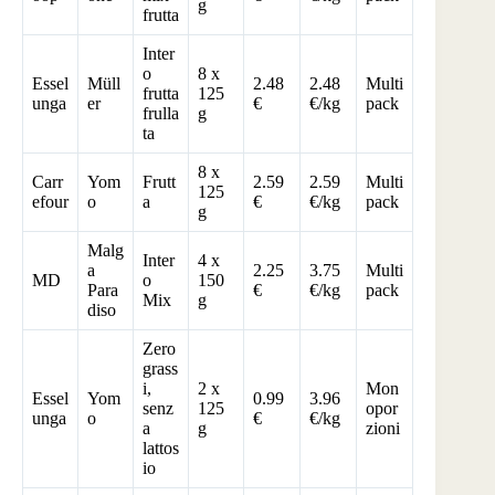
g
frutta
Inter
o
8 x
Essel
Müll
2.48
2.48
Multi
frutta
125
unga
er
€
€/kg
pack
frulla
g
ta
8 x
Carr
Yom
Frutt
2.59
2.59
Multi
125
efour
o
a
€
€/kg
pack
g
Malg
Inter
4 x
a
2.25
3.75
Multi
MD
o
150
Para
€
€/kg
pack
Mix
g
diso
Zero
grass
i,
2 x
Mon
Essel
Yom
0.99
3.96
senz
125
opor
unga
o
€
€/kg
a
g
zioni
lattos
io