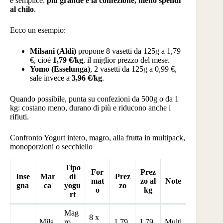
è semplice:
più grande è la confezione, meno spendi
al chilo
.
Ecco un esempio:
Milsani (Aldi)
propone 8 vasetti da 125g a 1,79
€, cioè
1,79 €/kg
, il miglior prezzo del mese.
Yomo (Esselunga)
, 2 vasetti da 125g a 0,99 €,
sale invece a
3,96 €/kg
.
Quando possibile, punta su confezioni da 500g o da 1
kg: costano meno, durano di più e riducono anche i
rifiuti.
Confronto Yogurt intero, magro, alla frutta in multipack,
monoporzioni o secchiello
Tipo
For
Prez
Inse
Mar
di
Prez
mat
zo al
Note
gna
ca
yogu
zo
o
kg
rt
Mag
8 x
Mils
ro
1.79
1.79
Multi