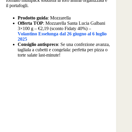
formato multipack soddisfa la loro anima organizzata e
il portafogli.
Prodotto guida
: Mozzarella
Offerta TOP
: Mozzarella Santa Lucia Galbani
3×100 g – €2,19 (sconto Fidaty 40%) –
Volantino Esselunga dal 26 giugno al 6 luglio
2025
Consiglio antispreco
: Se una confezione avanza,
tagliala a cubetti e congelala: perfetta per pizza o
torte salate last-minute!