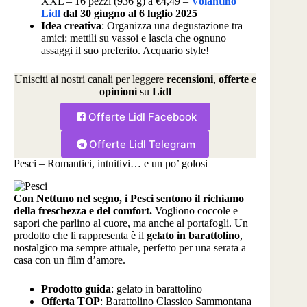
XXL – 16 pezzi (936 g) a €4,49 –
Volantino
Lidl
dal 30 giugno al 6 luglio 2025
Idea creativa
: Organizza una degustazione tra
amici: mettili su vassoi e lascia che ognuno
assaggi il suo preferito. Acquario style!
Unisciti ai nostri canali per leggere
recensioni
,
offerte
e
opinioni
su
Lidl
Offerte Lidl Facebook
Offerte Lidl Telegram
Pesci – Romantici, intuitivi… e un po’ golosi
Con Nettuno nel segno, i Pesci sentono il richiamo
della freschezza e del comfort.
Vogliono coccole e
sapori che parlino al cuore, ma anche al portafogli. Un
prodotto che li rappresenta è il
gelato in barattolino
,
nostalgico ma sempre attuale, perfetto per una serata a
casa con un film d’amore.
Prodotto guida
: gelato in barattolino
Offerta TOP
: Barattolino Classico Sammontana