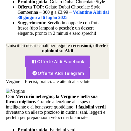
Prodotto guida
: Gelato Dubai Chocolate Style
Offerta TOP
: Gelato Dubai Chocolate Style
Gamberina – 300 g a €3,99 –
Volantino Aldi dal
30 giugno al 6 luglio 2025
Suggerimento
: Servilo in coppette con frutta
fresca (tipo lamponi o pesche): un dessert
elegante, pronto in 2 minuti e zero sprechi!
Unisciti ai nostri canali per leggere
recensioni
,
offerte
e
opinioni
su
Aldi
Offerte Aldi Facebook
Offerte Aldi Telegram
Vergine – Precisi, pratici… e attenti alla salute
Con Mercurio nel segno, la Vergine è nella sua
forma migliore.
Grande attenzione alla spesa
intelligente e al benessere quotidiano. I
fagiolini verdi
diventano un alleato prezioso in cucina: sani, leggeri e
perfetti per preparazioni veloci ma bilanciate.
Prodotto guida
: Fagiolini verdi