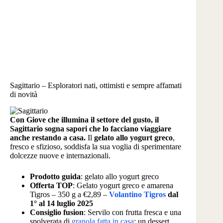
Sagittario – Esploratori nati, ottimisti e sempre affamati
di novità
Con Giove che illumina il settore del gusto, il
Sagittario sogna sapori che lo facciano viaggiare
anche restando a casa.
Il
gelato allo yogurt greco
,
fresco e sfizioso, soddisfa la sua voglia di sperimentare
dolcezze nuove e internazionali.
Prodotto guida
: gelato allo yogurt greco
Offerta TOP
: Gelato yogurt greco e amarena
Tigros – 350 g a €2,89 –
Volantino Tigros
dal
1° al 14 luglio 2025
Consiglio fusion
: Servilo con frutta fresca e una
spolverata di
granola fatta in casa
: un dessert