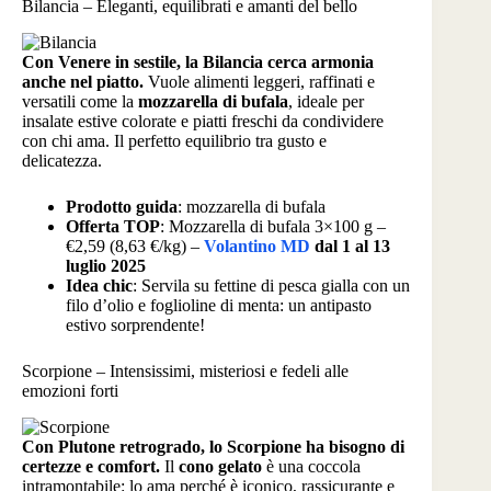
Bilancia – Eleganti, equilibrati e amanti del bello
Con Venere in sestile, la Bilancia cerca armonia
anche nel piatto.
Vuole alimenti leggeri, raffinati e
versatili come la
mozzarella di bufala
, ideale per
insalate estive colorate e piatti freschi da condividere
con chi ama. Il perfetto equilibrio tra gusto e
delicatezza.
Prodotto guida
: mozzarella di bufala
Offerta TOP
: Mozzarella di bufala 3×100 g –
€2,59 (8,63 €/kg) –
Volantino MD
dal 1 al 13
luglio 2025
Idea chic
: Servila su fettine di pesca gialla con un
filo d’olio e foglioline di menta: un antipasto
estivo sorprendente!
Scorpione – Intensissimi, misteriosi e fedeli alle
emozioni forti
Con Plutone retrogrado, lo Scorpione ha bisogno di
certezze e comfort.
Il
cono gelato
è una coccola
intramontabile: lo ama perché è iconico, rassicurante e