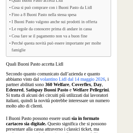
Quali Buoni Pasto accetta Lidl
Cosa si può comprare con i Buoni Pasto da Lidl
Fino a 8 Buoni Pasto nella stessa spesa
I Buoni Pasto valgono anche sui prodotti in offerta
Le regole da conoscere prima di andare in cassa
Cosa fare se il pagamento non va a buon fine
Perché questa novità può essere importante per molte
famiglie
Quali Buoni Pasto accetta Lidl
Secondo quanto comunicato dall’azienda e quanto
abbiamo visto dal
volantino Lidl dal 14 maggio 2026
, i
partner abilitati sono
360 Welfare
,
Coverflex
,
Day
,
Edenred
,
Satispay Buoni Pasto
e
Welfare Pellegrini
.
Si tratta di alcuni dei circuiti più utilizzati dai lavoratori
italiani, quindi la novità potrebbe interessare un numero
molto alto di clienti.
I Buoni Pasto possono essere usati
sia in formato
cartaceo sia digitale.
Questo significa che si possono
presentare alla cassa attraverso i classici ticket, ma