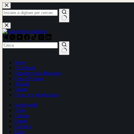
Salta
al
contenuto
Nessun
risultato
Nessun
News
risultato
Tecnologia
Supermercati e Discount
Casa e Persona
Animali
Viaggi
Fai da te e giardinaggio
Mediaworld
Trony
Unieuro
Expert
Euronics
Decò