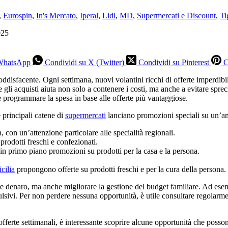
,
Eurospin
,
In's Mercato
,
Iperal
,
Lidl
,
MD
,
Supermercati e Discount
,
Ti
 WhatsApp
Condividi su X (Twitter)
Condividi su Pinterest
C
oddisfacente. Ogni settimana, nuovi volantini ricchi di offerte imperdibil
gli acquisti aiuta non solo a contenere i costi, ma anche a evitare sprech
 e programmare la spesa in base alle offerte più vantaggiose.
 principali catene di
supermercati
lanciano promozioni speciali su un’am
, con un’attenzione particolare alle specialità regionali.
prodotti freschi e confezionati.
n primo piano promozioni su prodotti per la casa e la persona.
cilia
propongono offerte su prodotti freschi e per la cura della persona.
re denaro, ma anche migliorare la gestione del budget familiare. Ad esem
lsivi. Per non perdere nessuna opportunità, è utile consultare regolarme
 offerte settimanali, è interessante scoprire alcune opportunità che poss