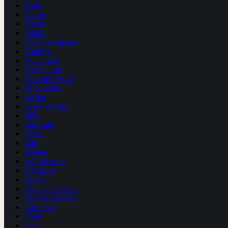
Todis
Conad
Tigotà
PiùMe
Acqua e Sapone
Caddy’s
Arcaplanet
Happy Casa
Isola dei Tesori
Bricocenter
Steflor
Leroy Merlin
MD
Eurospin
Iperal
Lidl
Bennet
In’s Mercato
Il Gigante
Penny
Coop e Ipercoop
Iper La Grande I
Carrefour
Todis
Aldi