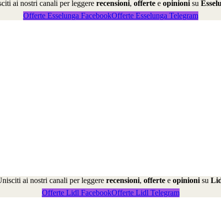
citi ai nostri canali per leggere
recensioni
,
offerte
e
opinioni
su
Essel
Offerte Esselunga Facebook
Offerte Esselunga Telegram
nisciti ai nostri canali per leggere
recensioni
,
offerte
e
opinioni
su
Lid
Offerte Lidl Facebook
Offerte Lidl Telegram