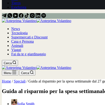
Tigros
Esselunga
News
Tecnologia
Supermercati e Discount
Casa e Persona
Animali
Viaggi
Fai da te e giardinaggio
Cerca
Menu
Cerca
Home
/
Speciali
/
Guida al risparmio per la spesa settimanale dal 27 
Guida al risparmio per la spesa settimanal
Sofia Smith