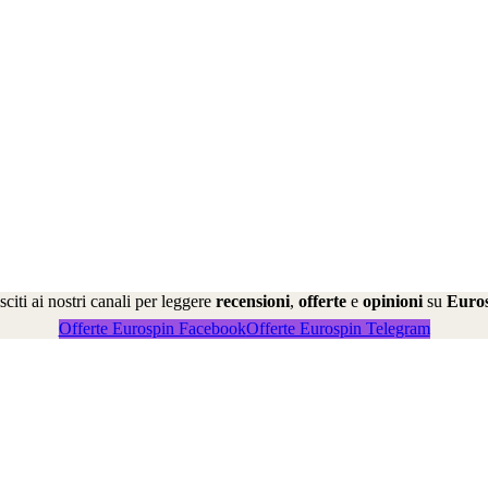
citi ai nostri canali per leggere
recensioni
,
offerte
e
opinioni
su
Euro
Offerte Eurospin Facebook
Offerte Eurospin Telegram