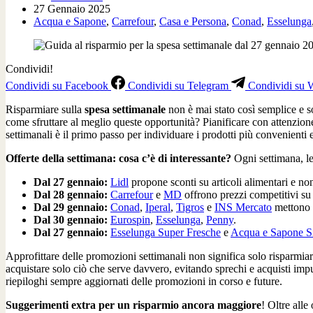
27 Gennaio 2025
Acqua e Sapone
,
Carrefour
,
Casa e Persona
,
Conad
,
Esselunga
Condividi!
Condividi su Facebook
Condividi su Telegram
Condividi su
Risparmiare sulla
spesa settimanale
non è mai stato così semplice e s
come sfruttare al meglio queste opportunità? Pianificare con attenzione 
settimanali è il primo passo per individuare i prodotti più convenienti
Offerte della settimana: cosa c’è di interessante?
Ogni settimana, le
Dal 27 gennaio:
Lidl
propone sconti su articoli alimentari e non
Dal 28 gennaio:
Carrefour
e
MD
offrono prezzi competitivi su 
Dal 29 gennaio:
Conad
,
Iperal
,
Tigros
e
INS Mercato
mettono i
Dal 30 gennaio:
Eurospin
,
Esselunga
,
Penny
.
Dal 27 gennaio:
Esselunga Super Fresche
e
Acqua e Sapone Si
Approfittare delle promozioni settimanali non significa solo risparmia
acquistare solo ciò che serve davvero, evitando sprechi e acquisti impu
riepiloghi sempre aggiornati delle promozioni in corso e future.
Suggerimenti extra per un risparmio ancora maggiore
! Oltre alle