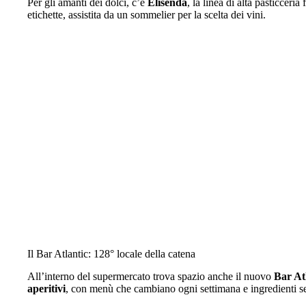
Per gli amanti dei dolci, c’è
Elisenda
, la linea di alta pasticceria 
etichette, assistita da un sommelier per la scelta dei vini.
Il Bar Atlantic: 128° locale della catena
All’interno del supermercato trova spazio anche il nuovo
Bar At
aperitivi
, con menù che cambiano ogni settimana e ingredienti se