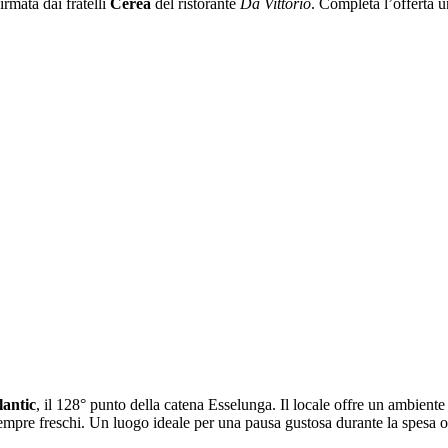
firmata dai fratelli
Cerea
del ristorante
Da Vittorio
. Completa l’offerta 
lantic
, il 128° punto della catena Esselunga. Il locale offre un ambient
mpre freschi. Un luogo ideale per una pausa gustosa durante la spesa o 