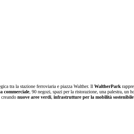
egica tra la stazione ferroviaria e piazza Walther. Il
WaltherPark
rappres
ea commerciale
, 90 negozi, spazi per la ristorazione, una palestra, un h
s, creando
nuove aree verdi
,
infrastrutture per la mobilità sostenibile