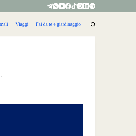
mali
Viaggi
Fai da te e giardinaggio
c.