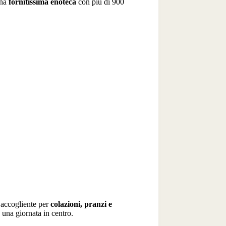
una
fornitissima enoteca
con più di 900
e accogliente per
colazioni, pranzi e
una giornata in centro.