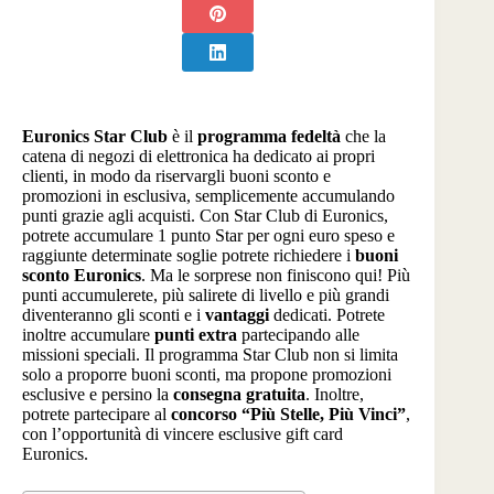
Euronics Star Club
è il
programma fedeltà
che la
catena di negozi di elettronica ha dedicato ai propri
clienti, in modo da riservargli buoni sconto e
promozioni in esclusiva, semplicemente accumulando
punti grazie agli acquisti. Con Star Club di Euronics,
potrete accumulare 1 punto Star per ogni euro speso e
raggiunte determinate soglie potrete richiedere i
buoni
sconto Euronics
. Ma le sorprese non finiscono qui! Più
punti accumulerete, più salirete di livello e più grandi
diventeranno gli sconti e i
vantaggi
dedicati. Potrete
inoltre accumulare
punti extra
partecipando alle
missioni speciali. Il programma Star Club non si limita
solo a proporre buoni sconti, ma propone promozioni
esclusive e persino la
consegna gratuita
. Inoltre,
potrete partecipare al
concorso “Più Stelle, Più Vinci”
,
con l’opportunità di vincere esclusive gift card
Euronics.