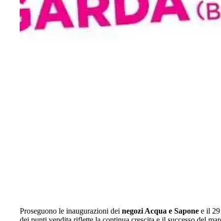
Proseguono le inaugurazioni dei
negozi Acqua e Sapone
e il 29
dei punti vendita riflette la continua crescita e il successo del ma