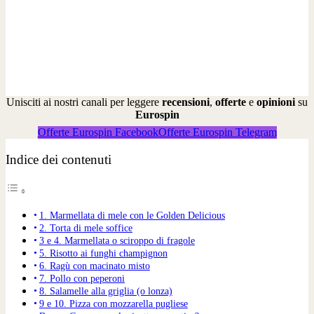
Unisciti ai nostri canali per leggere
recensioni
,
offerte
e
opinioni
su
Eurospin
Offerte Eurospin Facebook
Offerte Eurospin Telegram
Indice dei contenuti
1. Marmellata di mele con le Golden Delicious
2. Torta di mele soffice
3 e 4. Marmellata o sciroppo di fragole
5. Risotto ai funghi champignon
6. Ragù con macinato misto
7. Pollo con peperoni
8. Salamelle alla griglia (o lonza)
9 e 10. Pizza con mozzarella pugliese