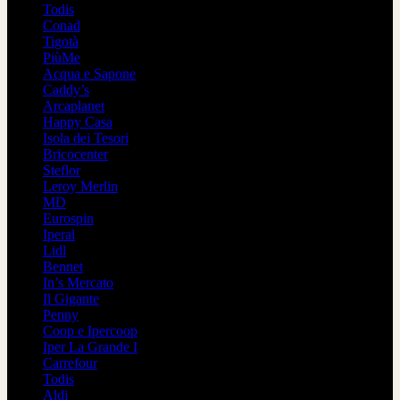
Todis
Conad
Tigotà
PiùMe
Acqua e Sapone
Caddy’s
Arcaplanet
Happy Casa
Isola dei Tesori
Bricocenter
Steflor
Leroy Merlin
MD
Eurospin
Iperal
Lidl
Bennet
In’s Mercato
Il Gigante
Penny
Coop e Ipercoop
Iper La Grande I
Carrefour
Todis
Aldi