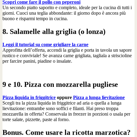
Scopri come fare il pollo con peperoni
Un secondo piatto saporito e completo, ideale per la cucina di tutti i
giorni. Cuoci una teglia abbondante: il giorno dopo è ancora più
buono e risparmi tempo in cucina.
8. Salamelle alla griglia (o lonza)
Leggi il tutorial su come grigliare la carne
Approfitta dell’offerta, accendi la griglia e porta in tavola un sapore
rustico e conviviale! Se avanza carne grigliata, tagliala a striscioline
per farcire panini, piadine o insalate.
9 e 10. Pizza con mozzarella pugliese
Pizza liquida in friggitrice
oppure
Pizza a lunga lievitazione
Scegli tra la pizza liquida in friggitrice ad aria o quella a lunga
lievitazione: entrambe sono soffici e filanti. Hai preso troppa
mozzarella in offerta? Conservala in freezer in porzioni o usala per
torte salate, pizzette, paste al forno.
Bonus. Come usare la ricotta marzotica?