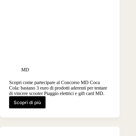
MD
Scopri come partecipare al Concorso MD Coca
Cola: bastano 3 euro di prodotti aderenti per tentare
di vincere scooter Piaggio elettrici e gift card MD.
Scopri di più
Concorso
MD
Coca
Cola
“Metti
in