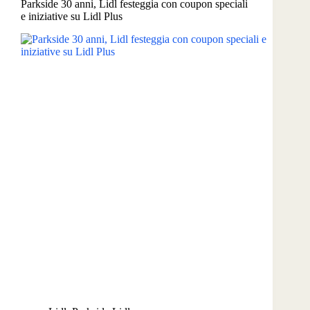
Parkside 30 anni, Lidl festeggia con coupon speciali
gioco
e iniziative su Lidl Plus
che
trasforma
la
spesa
in
coupon
sconto
sulla
frutta
secca