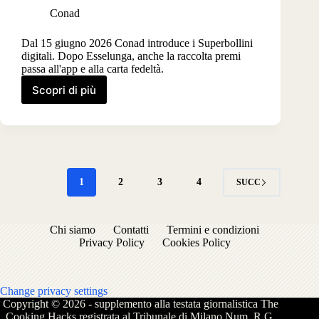
Conad
Dal 15 giugno 2026 Conad introduce i Superbollini
digitali. Dopo Esselunga, anche la raccolta premi
passa all'app e alla carta fedeltà.
Scopri di più
Conad
segue
Esselunga
e
dice
addio
ai
1
2
3
4
SUCC
bollini
cartacei,
arrivano
Chi siamo
Contatti
Termini e condizioni
i
Privacy Policy
Cookies Policy
Superbollini
digitali
Change privacy settings
Copyright © 2026 - supplemento alla testata giornalistica The
Cooking Hacks registrata al Tribunale di Milano Num. R.G.