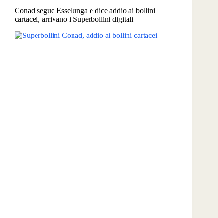
via
Conad segue Esselunga e dice addio ai bollini
la
cartacei, arrivano i Superbollini digitali
nuova
raccolta
Superbollini
con
premi
per
la
cucina