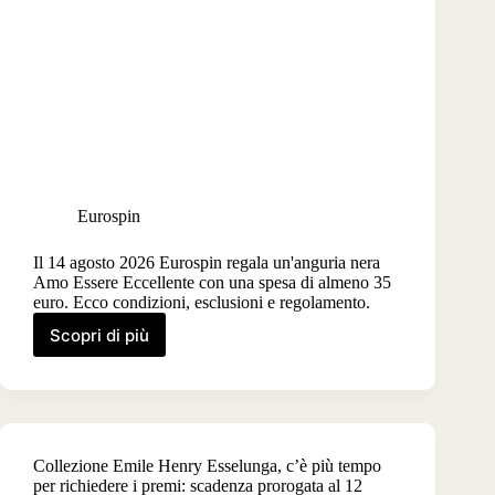
Eurospin
Il 14 agosto 2026 Eurospin regala un'anguria nera
Amo Essere Eccellente con una spesa di almeno 35
euro. Ecco condizioni, esclusioni e regolamento.
Scopri di più
Anguria
omaggio
da
Eurospin
il
14
Collezione Emile Henry Esselunga, c’è più tempo
agosto
per richiedere i premi: scadenza prorogata al 12
2026,