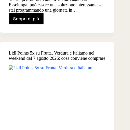
Esselunga, può essere una soluzione interessante se
stai programmando una giornata in…
Scopri di più
Gardaland
Esselunga
e
non
solo,
come
Lidl Points 5x su Frutta, Verdura e Italiamo nel
ottenere
weekend dal 7 agosto 2026: cosa conviene comprare
i
biglietti
con
i
punti
Fidaty:
ci
sono
anche
Mirabilandia,
Leolandia,
acquari
e