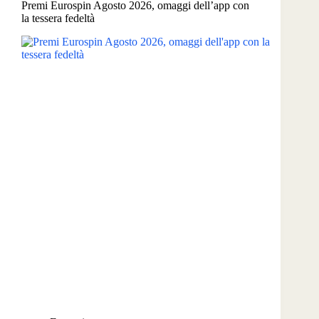
Premi Eurospin Agosto 2026, omaggi dell’app con
moto
la tessera fedeltà
la
tua
estate”,
in
palio
scooter
Piaggio
elettrici
e
buoni
spesa
da
50
euro