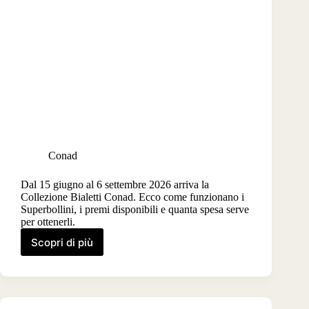
Conad
Dal 15 giugno al 6 settembre 2026 arriva la
Collezione Bialetti Conad. Ecco come funzionano i
Superbollini, i premi disponibili e quanta spesa serve
per ottenerli.
Scopri di più
Collezione
Bialetti
Conad
2026,
al