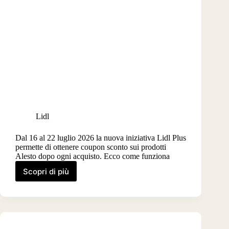
Lidl
Dal 16 al 22 luglio 2026 la nuova iniziativa Lidl Plus
permette di ottenere coupon sconto sui prodotti
Alesto dopo ogni acquisto. Ecco come funziona
Scopri di più
Lidl
Plus
Roulette
Alesto,
arriva
il