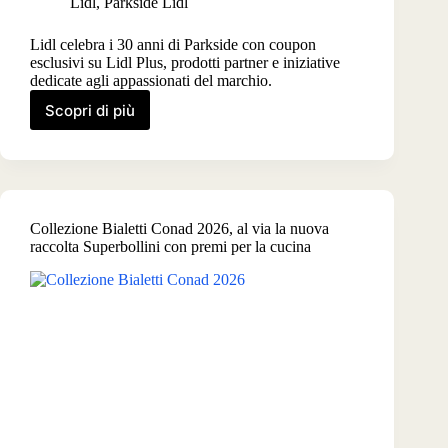
Lidl
,
Parkside Lidl
Lidl celebra i 30 anni di Parkside con coupon
esclusivi su Lidl Plus, prodotti partner e iniziative
dedicate agli appassionati del marchio.
Scopri di più
Parkside
30
anni,
Lidl
festeggia
con
Collezione Bialetti Conad 2026, al via la nuova
coupon
raccolta Superbollini con premi per la cucina
speciali
e
iniziative
su
Lidl
Plus