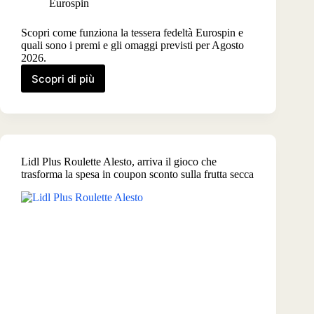
Eurospin
Scopri come funziona la tessera fedeltà Eurospin e
quali sono i premi e gli omaggi previsti per Agosto
2026.
Scopri di più
Premi
Eurospin
Agosto
2026,
omaggi
dell’app
Lidl Plus Roulette Alesto, arriva il gioco che
con
trasforma la spesa in coupon sconto sulla frutta secca
la
tessera
fedeltà