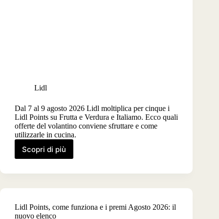
parchi
acquatici
Lidl
Dal 7 al 9 agosto 2026 Lidl moltiplica per cinque i
Lidl Points su Frutta e Verdura e Italiamo. Ecco quali
offerte del volantino conviene sfruttare e come
utilizzarle in cucina.
Scopri di più
Lidl
Points
5x
su
Frutta,
Verdura
Lidl Points, come funziona e i premi Agosto 2026: il
e
nuovo elenco
Italiamo