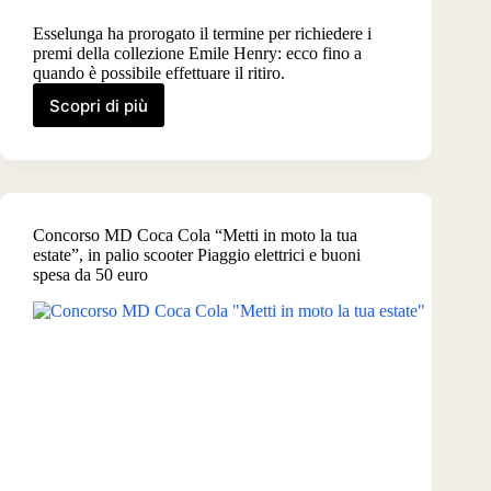
Esselunga ha prorogato il termine per richiedere i
premi della collezione Emile Henry: ecco fino a
quando è possibile effettuare il ritiro.
Scopri di più
Collezione
Emile
Henry
Esselunga,
c’è
più
Concorso MD Coca Cola “Metti in moto la tua
tempo
estate”, in palio scooter Piaggio elettrici e buoni
per
spesa da 50 euro
richiedere
i
premi:
scadenza
prorogata
al
12
agosto
2026