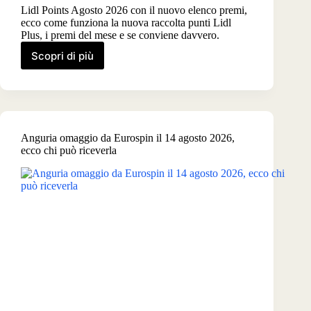
Lidl Points Agosto 2026 con il nuovo elenco premi,
ecco come funziona la nuova raccolta punti Lidl
Plus, i premi del mese e se conviene davvero.
Scopri di più
Lidl
Points,
come
funziona
e
i
Anguria omaggio da Eurospin il 14 agosto 2026,
premi
ecco chi può riceverla
Agosto
2026:
il
nuovo
elenco