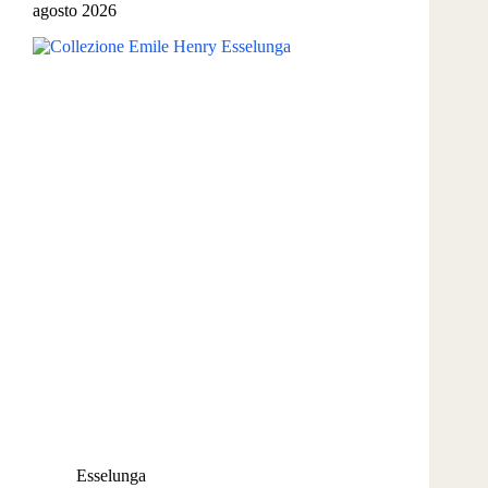
agosto 2026
ecco
chi
può
riceverla
Esselunga