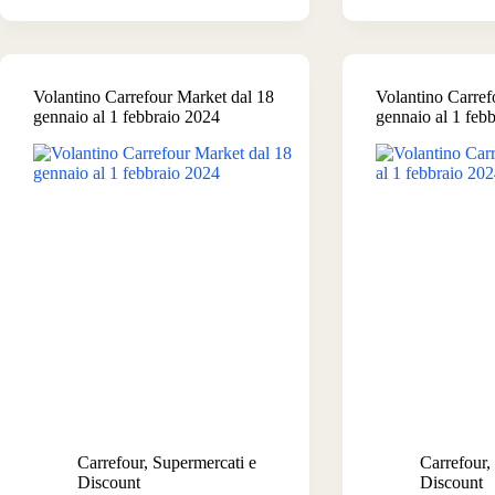
Iper
dal
dal
8
2
al
al
25
Volantino Carrefour Market dal 18
Volantino Carref
11
febbraio
gennaio al 1 febbraio 2024
gennaio al 1 feb
febbra
2024
2024
Carrefour
,
Supermercati e
Carrefour
,
Discount
Discount