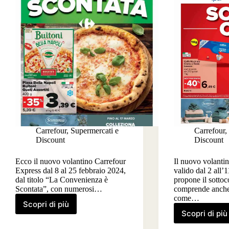
Carrefour
,
Supermercati e
Carrefour
,
Discount
Discount
Ecco il nuovo volantino Carrefour
Il nuovo volantin
Express dal 8 al 25 febbraio 2024,
valido dal 2 all’
dal titolo “La Convenienza è
propone il sottoc
Scontata”, con numerosi…
comprende anche
come…
Scopri di più
Volantino
Scopri di più
Volant
Carrefour
Carref
Express