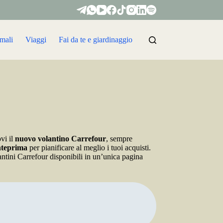
mali
Viaggi
Fai da te e giardinaggio
vi il
nuovo volantino Carrefour
, sempre
nteprima
per pianificare al meglio i tuoi acquisti.
antini Carrefour disponibili in un’unica pagina