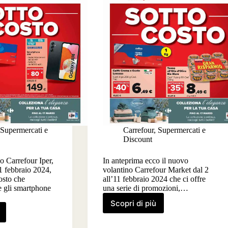
Supermercati e
Carrefour
,
Supermercati e
Discount
o Carrefour Iper,
In anteprima ecco il nuovo
11 febbraio 2024,
volantino Carrefour Market dal 2
osto che
all’11 febbraio 2024 che ci offre
 gli smartphone
una serie di promozioni,…
Scopri di più
Volantino
ino
Carrefour
our
Market