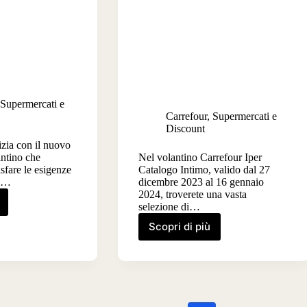
Supermercati e
Carrefour
,
Supermercati e
Discount
izia con il nuovo
ntino che
Nel volantino Carrefour Iper
sfare le esigenze
Catalogo Intimo, valido dal 27
al…
dicembre 2023 al 16 gennaio
2024, troverete una vasta
selezione di…
ino
our
Scopri di più
Volantino
Carrefour
Iper
Catalogo
Intimo
dal
io