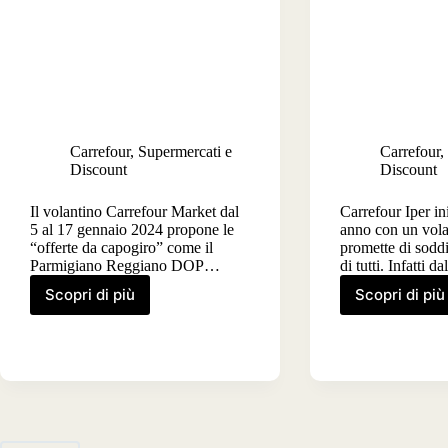
Carrefour
,
Supermercati e
Carrefour
,
Discount
Discount
Il volantino Carrefour Market dal
Carrefour Iper in
5 al 17 gennaio 2024 propone le
anno con un vola
“offerte da capogiro” come il
promette di soddi
Parmigiano Reggiano DOP…
di tutti. Infatti d
Scopri di più
Scopri di più
Volantino
Volant
Carrefour
Carref
Market
Iper
dal
dal
5
5
al
al
17
17
gennaio
genna