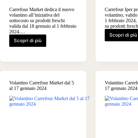
Carrefour Market dedica il nuovo
Carrefour Iper pr
volantino all’iniziativa del
volantino, valido
sottocosto su prodotti freschi
1 febbraio 2024, 
valida dal 18 gennaio al 1 febbraio
su prodotti fresc
2024.…
Scopri di più
Volant
Scopri di più
Volantino
Carref
Carrefour
Iper
Market
dal
dal
18
18
genna
gennaio
al
al
1
Volantino Carrefour Market dal 5
Volantino Carrefo
1
febbra
al 17 gennaio 2024
17 gennaio 2024
febbraio
2024
2024