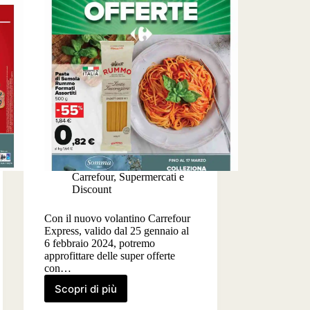
Carrefour
,
Supermercati e
Discount
Con il nuovo volantino Carrefour
Express, valido dal 25 gennaio al
6 febbraio 2024, potremo
approfittare delle super offerte
con…
Scopri di più
Volantino
Carrefour