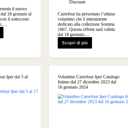
Discount
esenta il nuovo
 dal 18 gennaio al
Carrefour ha presentato l’ultimo
con il sottocosto
volantino che è interamente
hi.…
dedicato alla collezione Somma
1867. Questa offerta sarà valida
dal 18 gennaio…
ino
our
Scopri di più
Volantino
Carrefour
Collezione
Somma
io
dal
18
ur Iper dal 5 al
Volantino Carrefour Iper Catalogo
gennaio
io
Intimo dal 27 dicembre 2023 dal
al
16 gennaio 2024
11
febbraio
2024