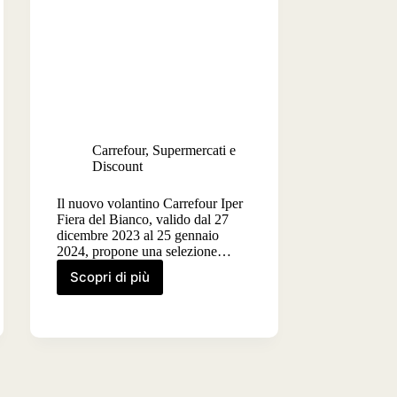
Carrefour
,
Supermercati e
Discount
Il nuovo volantino Carrefour Iper
Fiera del Bianco, valido dal 27
dicembre 2023 al 25 gennaio
2024, propone una selezione…
Scopri di più
Volantino
Carrefour
Iper
Fiera
del
Bianco
dal