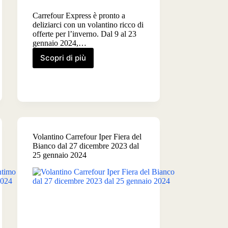
Carrefour Express è pronto a
deliziarci con un volantino ricco di
offerte per l’inverno. Dal 9 al 23
gennaio 2024,…
Scopri di più
Volantino
Carrefour
Express
dal
9
al
23
gennaio
Volantino Carrefour Iper Fiera del
2024
Bianco dal 27 dicembre 2023 dal
25 gennaio 2024