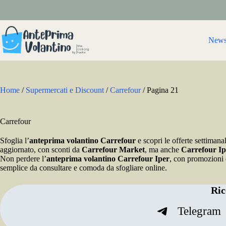
Salta
al
contenuto
New
Home
/
Supermercati e Discount
/
Carrefour
/
Pagina 21
Carrefour
Sfoglia l’
anteprima volantino Carrefour
e scopri le offerte settimana
aggiornato, con sconti da
Carrefour Market
, ma anche
Carrefour Ip
Non perdere l’
anteprima volantino Carrefour Iper
, con promozioni e
semplice da consultare e comoda da sfogliare online.
Ric
Telegram