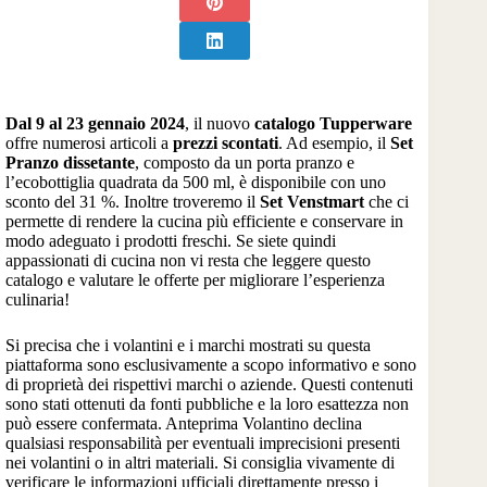
Dal 9 al 23 gennaio 2024
, il nuovo
catalogo Tupperware
offre numerosi articoli a
prezzi scontati
. Ad esempio, il
Set
Pranzo dissetante
, composto da un porta pranzo e
l’ecobottiglia quadrata da 500 ml, è disponibile con uno
sconto del 31 %. Inoltre troveremo il
Set Venstmart
che ci
permette di rendere la cucina più efficiente e conservare in
modo adeguato i prodotti freschi. Se siete quindi
appassionati di cucina non vi resta che leggere questo
catalogo e valutare le offerte per migliorare l’esperienza
culinaria!
Si precisa che i volantini e i marchi mostrati su questa
piattaforma sono esclusivamente a scopo informativo e sono
di proprietà dei rispettivi marchi o aziende. Questi contenuti
sono stati ottenuti da fonti pubbliche e la loro esattezza non
può essere confermata. Anteprima Volantino declina
qualsiasi responsabilità per eventuali imprecisioni presenti
nei volantini o in altri materiali. Si consiglia vivamente di
verificare le informazioni ufficiali direttamente presso i