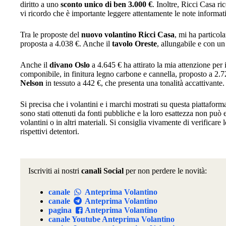
diritto a uno
sconto unico di ben 3.000 €
. Inoltre, Ricci Casa r
vi ricordo che è importante leggere attentamente le note informati
Tra le proposte del
nuovo volantino Ricci Casa
, mi ha particol
proposta a 4.038 €. Anche il
tavolo Oreste
, allungabile e con un
Anche il
divano Oslo
a 4.645 € ha attirato la mia attenzione per 
componibile, in finitura legno carbone e cannella, proposto a 2.7
Nelson
in tessuto a 442 €, che presenta una tonalità accattivante.
Si precisa che i volantini e i marchi mostrati su questa piattafor
sono stati ottenuti da fonti pubbliche e la loro esattezza non può
volantini o in altri materiali. Si consiglia vivamente di verificare l
rispettivi detentori.
Iscriviti ai nostri
canali Social
per non perdere le novità:
canale
Anteprima Volantino
canale
Anteprima Volantino
pagina
Anteprima Volantino
canale Youtube Anteprima Volantino