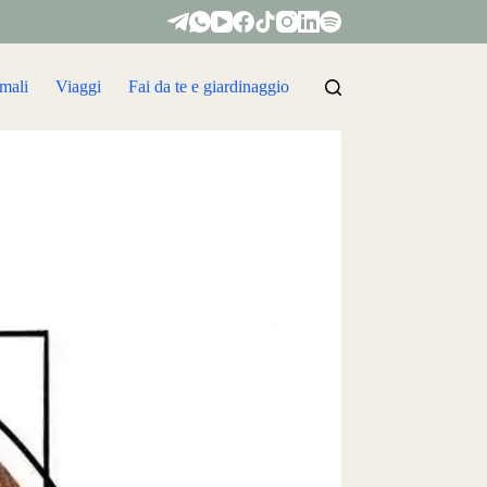
mali
Viaggi
Fai da te e giardinaggio