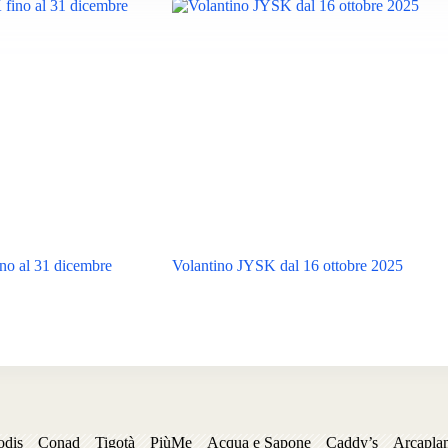
no al 31 dicembre
Volantino JYSK dal 16 ottobre 2025
odis
Conad
Tigotà
PiùMe
Acqua e Sapone
Caddy’s
Arcapla