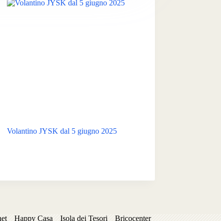
Volantino JYSK dal 5 giugno 2025
net
Happy Casa
Isola dei Tesori
Bricocenter