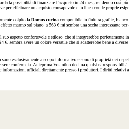
icorda la possibilità di finanziare l’acquisto in 24 mesi, rendendo così p
ve per effettuare un acquisto consapevole e in linea con le proprie esig
armente colpito la
Domus cucina
componibile in finitura grafite, bianco
 effetto marmo sul piano, a 563 € mi sembra una scelta interessante per a
il suo aspetto confortevole e stiloso, che si integrerebbe perfettamente in 
24 €, sembra avere un colore versatile che si adatterebbe bene a diverse
ma sono esclusivamente a scopo informativo e sono di proprietà dei rispe
 essere confermata. Anteprima Volantino declina qualsiasi responsabilità 
e informazioni ufficiali direttamente presso i produttori. I diritti relativi