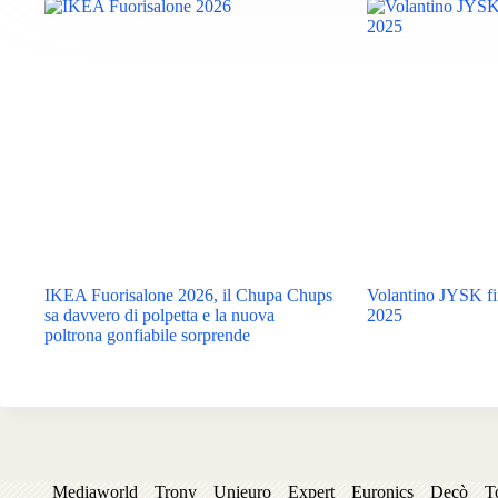
IKEA Fuorisalone 2026, il Chupa Chups
Volantino JYSK fi
sa davvero di polpetta e la nuova
2025
poltrona gonfiabile sorprende
Mediaworld
Trony
Unieuro
Expert
Euronics
Decò
T