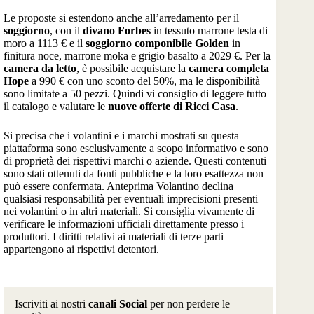
Le proposte si estendono anche all’arredamento per il
soggiorno
, con il
divano Forbes
in tessuto marrone testa di
moro a 1113 € e il
soggiorno componibile Golden
in
finitura noce, marrone moka e grigio basalto a 2029 €. Per la
camera da letto
, è possibile acquistare la
camera completa
Hope
a 990 € con uno sconto del 50%, ma le disponibilità
sono limitate a 50 pezzi. Quindi vi consiglio di leggere tutto
il catalogo e valutare le
nuove offerte di Ricci Casa
.
Si precisa che i volantini e i marchi mostrati su questa
piattaforma sono esclusivamente a scopo informativo e sono
di proprietà dei rispettivi marchi o aziende. Questi contenuti
sono stati ottenuti da fonti pubbliche e la loro esattezza non
può essere confermata. Anteprima Volantino declina
qualsiasi responsabilità per eventuali imprecisioni presenti
nei volantini o in altri materiali. Si consiglia vivamente di
verificare le informazioni ufficiali direttamente presso i
produttori. I diritti relativi ai materiali di terze parti
appartengono ai rispettivi detentori.
Iscriviti ai nostri
canali Social
per non perdere le