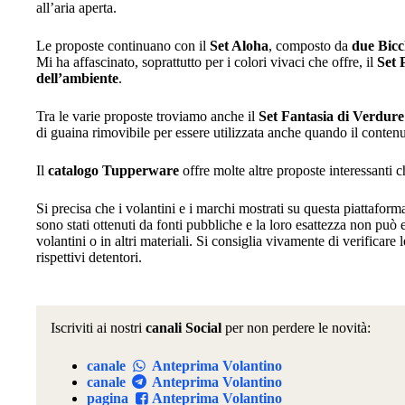
all’aria aperta.
Le proposte continuano con il
Set Aloha
, composto da
due Bicc
Mi ha affascinato, soprattutto per i colori vivaci che offre, il
Set 
dell’ambiente
.
Tra le varie proposte troviamo anche il
Set Fantasia di Verdur
di guaina rimovibile per essere utilizzata anche quando il contenu
Il
catalogo Tupperware
offre molte altre proposte interessanti c
Si precisa che i volantini e i marchi mostrati su questa piattafor
sono stati ottenuti da fonti pubbliche e la loro esattezza non può
volantini o in altri materiali. Si consiglia vivamente di verificare l
rispettivi detentori.
Iscriviti ai nostri
canali Social
per non perdere le novità:
canale
Anteprima Volantino
canale
Anteprima Volantino
pagina
Anteprima Volantino