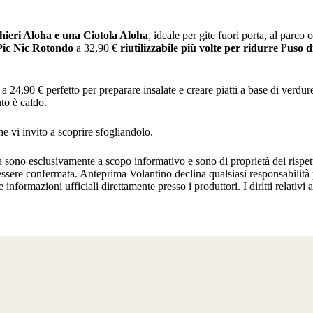
hieri Aloha e una Ciotola Aloha
, ideale per gite fuori porta, al parco 
Pic Nic Rotondo
a 32,90 €
riutilizzabile più volte per ridurre l’uso 
e
a 24,90 € perfetto per preparare insalate e creare piatti a base di verdur
to è caldo.
he vi invito a scoprire sfogliandolo.
ma sono esclusivamente a scopo informativo e sono di proprietà dei rispe
 essere confermata. Anteprima Volantino declina qualsiasi responsabilità 
e informazioni ufficiali direttamente presso i produttori. I diritti relativi