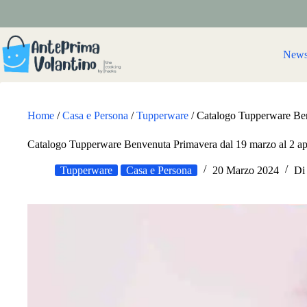
Salta
al
contenuto
New
Home
/
Casa e Persona
/
Tupperware
/
Catalogo Tupperware Ben
Catalogo Tupperware Benvenuta Primavera dal 19 marzo al 2 ap
Tupperware
Casa e Persona
20 Marzo 2024
Di