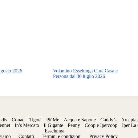
Agosto 2026
Volantino Esselunga Cura Casa e
Persona dal 30 luglio 2026
odis
Conad
Tigotà
PiùMe
Acqua e Sapone
Caddy’s
Arcapla
ennet
In’s Mercato
Il Gigante
Penny
Coop e Ipercoop
Iper La
Esselunga
siamo
Contatti
Termini e condizioni
Privacy Policy