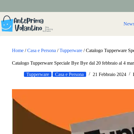
Salta
al
contenuto
New
Home
/
Casa e Persona
/
Tupperware
/
Catalogo Tupperware Spe
Catalogo Tupperware Speciale Bye Bye dal 20 febbraio al 4 ma
Tupperware
Casa e Persona
21 Febbraio 2024