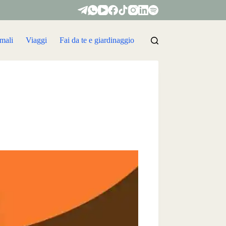
mali
Viaggi
Fai da te e giardinaggio